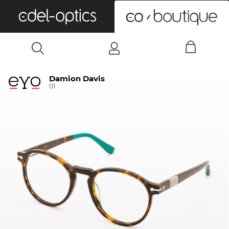
0
Damion Davis
01