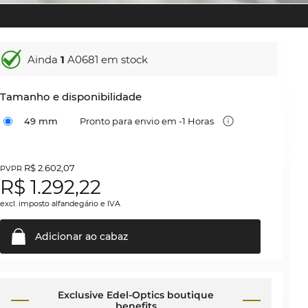
Ainda
1
A0681 em stock
Tamanho e disponibilidade
49 mm
Pronto para envio em -1 Horas
R$ 2.602,07
PVPR
R$
1.292,22
excl. imposto alfandegário e IVA
Adicionar ao
cabaz
Exclusive Edel-Optics boutique
benefits