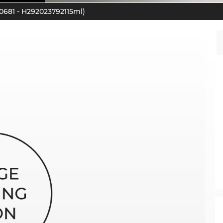
681 - H292023792115ml)