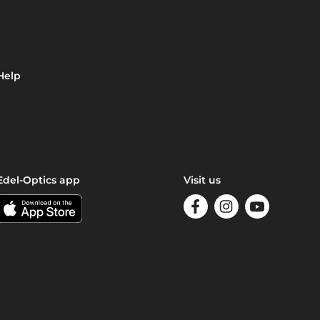
Help
Edel-Optics app
Visit us