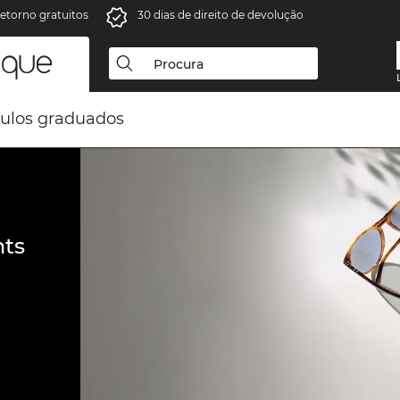
retorno gratuitos
30 dias de direito de devolução
ulos graduados
ts