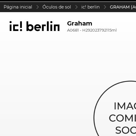
Página inicial
Óculos de sol
ic! berlin
GRAHAM (A0
Graham
A0681 - H292023792115ml