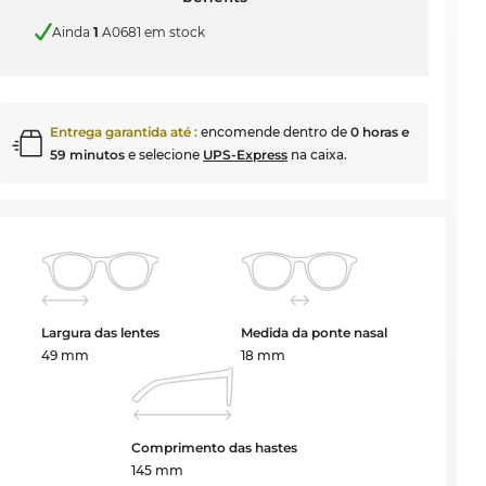
Ainda
1
A0681 em stock
Entrega garantida até
:
encomende dentro de
0 horas e
59 minutos
e selecione
UPS-Express
na caixa.
Largura das lentes
Medida da ponte nasal
49 mm
18 mm
Comprimento das hastes
145 mm