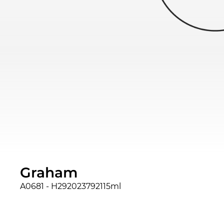
Graham
A0681 - H292023792115ml