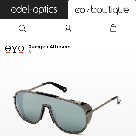
0
Juergen Altmann
01