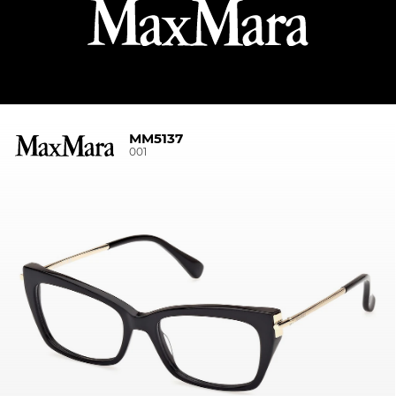
MM5137
001