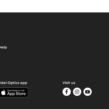
Help
Edel-Optics app
Visit us