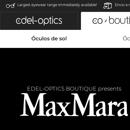
Largest eyewear range immediately available!
Envio e 
Óculos de sol
Óc
EDEL-OPTICS BOUTIQUE presents