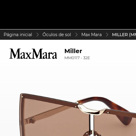
Página inicial
Óculos de sol
Max Mara
MILLER (MM
Miller
MM0117 - 32E