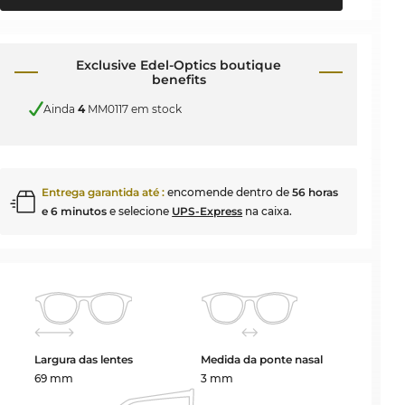
Exclusive Edel-Optics boutique
benefits
Ainda
4
MM0117 em stock
Entrega garantida até
:
encomende dentro de
56 horas
e 6 minutos
e selecione
UPS-Express
na caixa.
Largura das lentes
Medida da ponte nasal
69 mm
3 mm