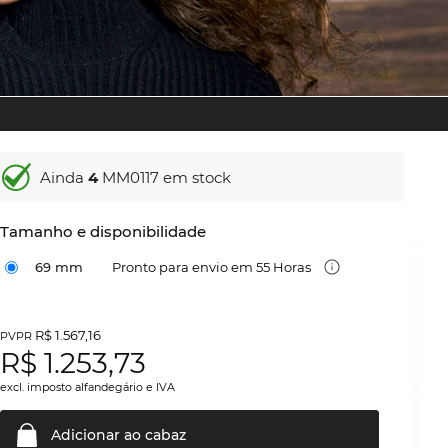
Ainda
4
MM0117 em stock
Tamanho e disponibilidade
69 mm
Pronto para envio em 55 Horas
R$ 1.567,16
PVPR
R$
1.253,73
excl. imposto alfandegário e IVA
Adicionar ao
cabaz