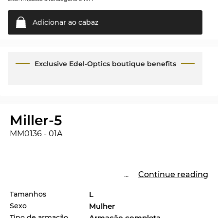
Adicionar ao
cabaz
Exclusive Edel-Optics boutique benefits
Miller-5
MM0136 - 01A
...
Continue reading
Tamanhos
L
Sexo
Mulher
Tipo de armação
Armação completa