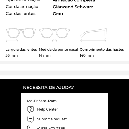
Cor da armação
Glänzend Schwarz
Cor das lentes
Grau
Largura das lentes
Medida da ponte nasal
Comprimento das hastes
56 mm
14 mm
140 mm
NECESSITA DE AJUDA?
Mo-Fr 3am-12am
Help Center
Submit a request
+1 929-470-7868