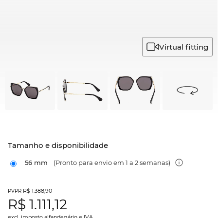
Virtual fitting
Tamanho e disponibilidade
56 mm
(Pronto para envio em 1 a 2 semanas)
R$ 1.388,90
PVPR
R$
1.111,12
excl. imposto alfandegário e IVA