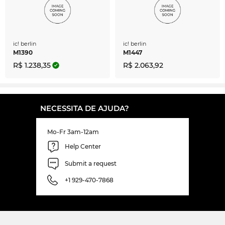
ic! berlin
ic! berlin
M1390
M1447
R$ 1.238,35
R$ 2.063,92
NECESSITA DE AJUDA?
Mo-Fr 3am-12am
Help Center
Submit a request
+1 929-470-7868