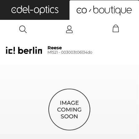
0
Reese
M1521 - 003003t06134do