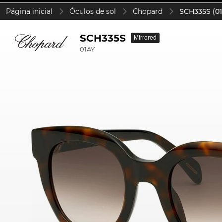
Página inicial
Óculos de sol
Chopard
SCH335S (01
SCH335S
Mirrored
01AY