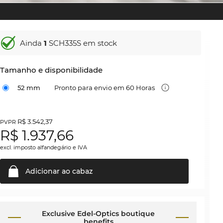
Ainda
1
SCH335S em stock
Tamanho e disponibilidade
52 mm
Pronto para envio em 60 Horas
R$ 3.542,37
PVPR
R$
1.937,66
excl. imposto alfandegário e IVA
Adicionar ao
cabaz
Exclusive Edel-Optics boutique
benefits