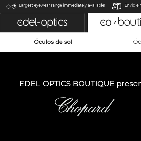
Largest eyewear range immediately available!
Envio e 
Óculos de sol
Óc
EDEL-OPTICS BOUTIQUE presen