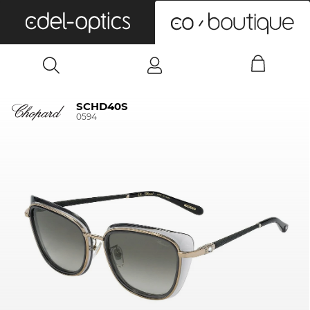
0
SCHD40S
0594