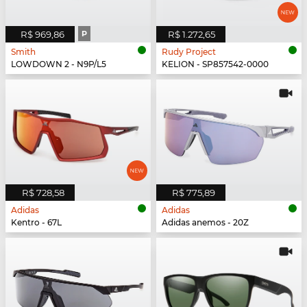
R$ 969,86
P
R$ 1.272,65
Smith
Rudy Project
LOWDOWN 2 - N9P/L5
KELION - SP857542-0000
R$ 728,58
R$ 775,89
Adidas
Adidas
Kentro - 67L
Adidas anemos - 20Z