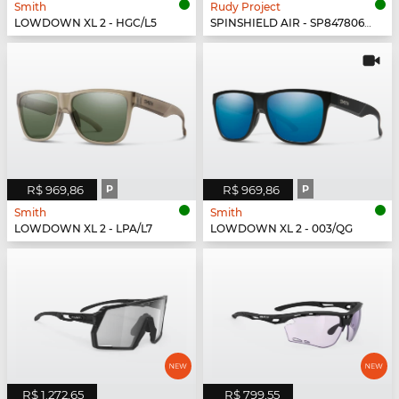
Smith
Rudy Project
LOWDOWN XL 2 - HGC/L5
SPINSHIELD AIR - SP847806-0003
R$ 969,86
P
R$ 969,86
P
Smith
Smith
LOWDOWN XL 2 - LPA/L7
LOWDOWN XL 2 - 003/QG
R$ 1.272,65
R$ 799,55