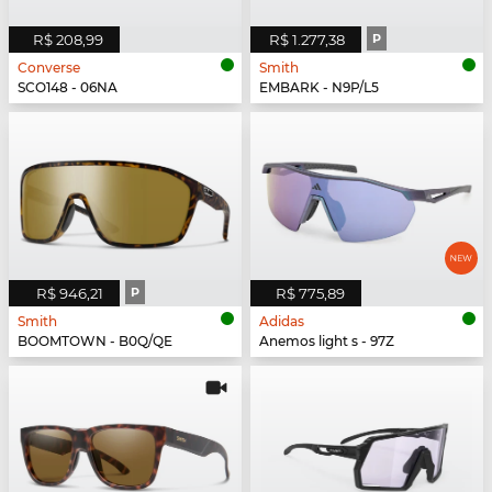
R$ 208,99
R$ 1.277,38
P
Converse
Smith
SCO148 - 06NA
EMBARK - N9P/L5
R$ 946,21
P
R$ 775,89
Smith
Adidas
BOOMTOWN - B0Q/QE
Anemos light s - 97Z