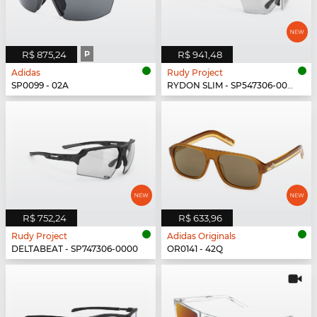
R$ 875,24
P
R$ 941,48
Adidas
Rudy Project
SP0099 - 02A
RYDON SLIM - SP547306-0000
R$ 752,24
R$ 633,96
Rudy Project
Adidas Originals
DELTABEAT - SP747306-0000
OR0141 - 42Q