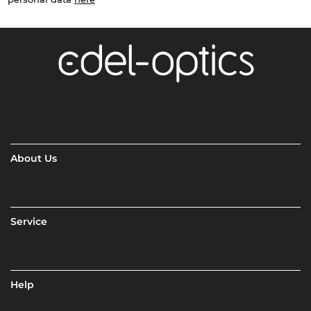
About Us
Service
Help