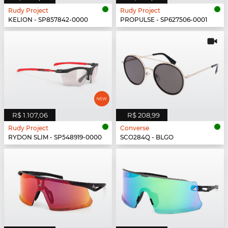
Rudy Project
Rudy Project
KELION - SP857842-0000
PROPULSE - SP627506-0001
R$ 1.107,06
R$ 208,99
Rudy Project
Converse
RYDON SLIM - SP548919-0000
SCO284Q - BLGO