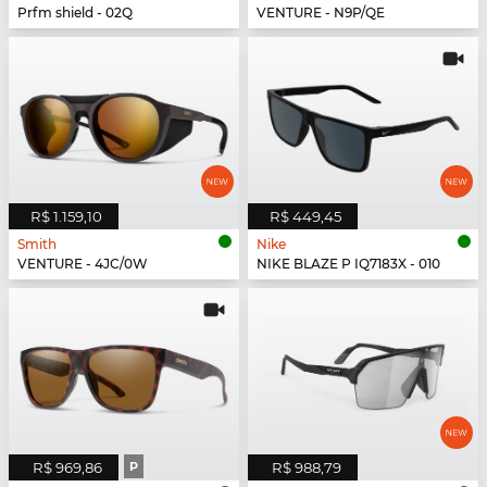
Prfm shield - 02Q
VENTURE - N9P/QE
R$ 1.159,10
R$ 449,45
Smith
Nike
VENTURE - 4JC/0W
NIKE BLAZE P IQ7183X - 010
R$ 969,86
P
R$ 988,79