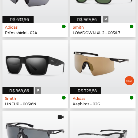
R$ 633,96
R$ 969,86
P
Adidas
Smith
Prfm shield - 02A
LOWDOWN XL 2 - 003/L7
R$ 969,86
P
R$ 728,58
Smith
Adidas
LINEUP - 003/6N
Kaphiros - 02G