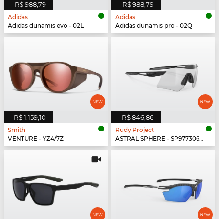
R$ 988,79
R$ 988,79
Adidas
Adidas
Adidas dunamis evo - 02L
Adidas dunamis pro - 02Q
R$ 1.159,10
R$ 846,86
Smith
Rudy Project
VENTURE - YZ4/7Z
ASTRAL SPHERE - SP977306-0000