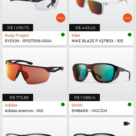
R$ 1.059,75
R$ 449,45
Rudy Project
Nike
RYDON - SP537506-0004
NIKE BLAZE P IQ7183X - 925
R$ 775,89
R$ 1.088,14
Adidas
Smith
Adidas anemos - 002
EMBARK - HGC/GH