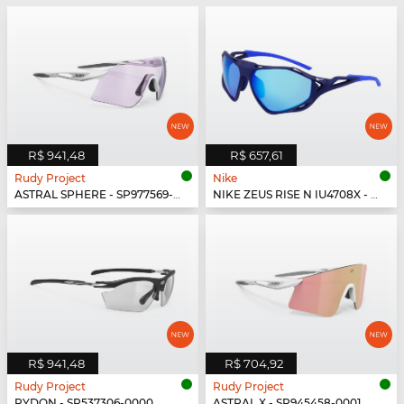
R$ 941,48
R$ 657,61
Rudy Project
Nike
ASTRAL SPHERE - SP977569-0000
NIKE ZEUS RISE N IU4708X - 492
R$ 941,48
R$ 704,92
Rudy Project
Rudy Project
RYDON - SP537306-0000
ASTRAL X - SP945458-0001