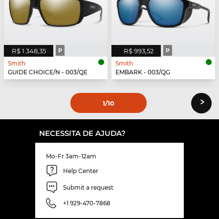
R$ 1.348,35
P
R$ 993,52
P
Smith
Smith
GUIDE CHOICE/N - 003/QE
EMBARK - 003/QG
›
1
/10
NECESSITA DE AJUDA?
Mo-Fr 3am-12am
Help Center
Submit a request
+1 929-470-7868