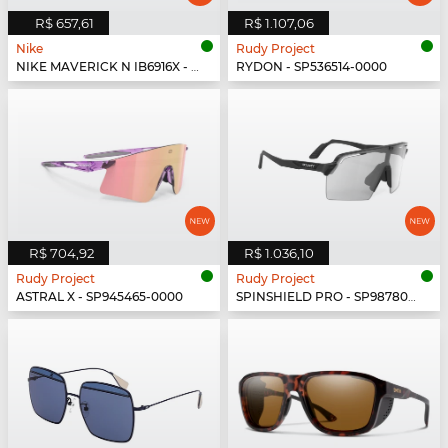
R$ 657,61
R$ 1.107,06
Nike
Rudy Project
NIKE MAVERICK N IB6916X - 001
RYDON - SP536514-0000
R$ 704,92
R$ 1.036,10
Rudy Project
Rudy Project
ASTRAL X - SP945465-0000
SPINSHIELD PRO - SP987806-N000