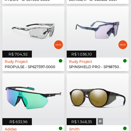
R$ 704,92
R$ 1.036,10
Rudy Project
Rudy Project
PROPULSE - SP627397-0000
SPINSHIELD PRO - SP987502-N000
R$ 633,96
R$ 1.348,35
P
Adidas
Smith