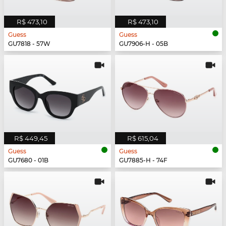
R$ 473,10
R$ 473,10
Guess
Guess
GU7818 - 57W
GU7906-H - 05B
R$ 449,45
R$ 615,04
Guess
Guess
GU7680 - 01B
GU7885-H - 74F