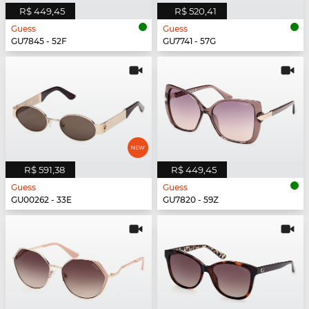
R$ 449,45
R$ 520,41
Guess
Guess
GU7845 - 52F
GU7741 - 57G
R$ 591,38
R$ 449,45
Guess
Guess
GU00262 - 33E
GU7820 - 59Z