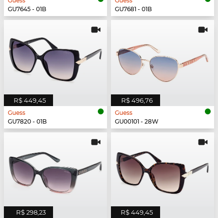
Guess
Guess
GU7645 - 01B
GU7681 - 01B
R$ 449,45
R$ 496,76
Guess
Guess
GU7820 - 01B
GU00101 - 28W
R$ 298,23
R$ 449,45