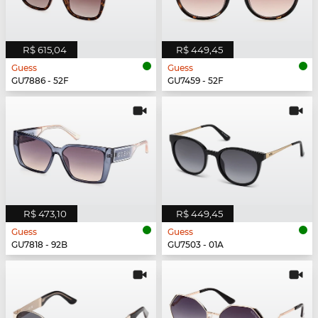
R$ 615,04
R$ 449,45
Guess
Guess
GU7886 - 52F
GU7459 - 52F
R$ 473,10
R$ 449,45
Guess
Guess
GU7818 - 92B
GU7503 - 01A