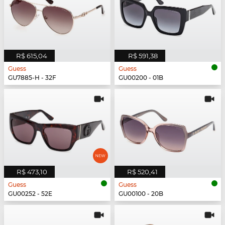
R$ 615,04
R$ 591,38
Guess
Guess
GU7885-H - 32F
GU00200 - 01B
R$ 473,10
R$ 520,41
Guess
Guess
GU00252 - 52E
GU00100 - 20B