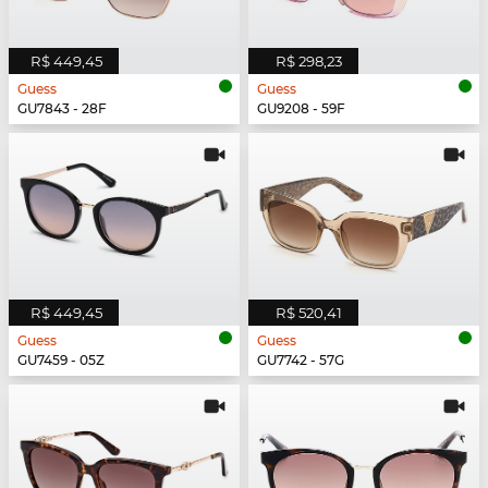
R$ 449,45
R$ 298,23
Guess
Guess
GU7843 - 28F
GU9208 - 59F
R$ 449,45
R$ 520,41
Guess
Guess
GU7459 - 05Z
GU7742 - 57G