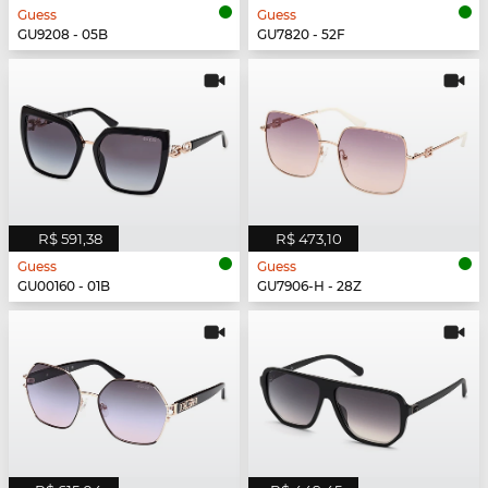
Guess
Guess
GU9208 - 05B
GU7820 - 52F
R$ 591,38
R$ 473,10
Guess
Guess
GU00160 - 01B
GU7906-H - 28Z