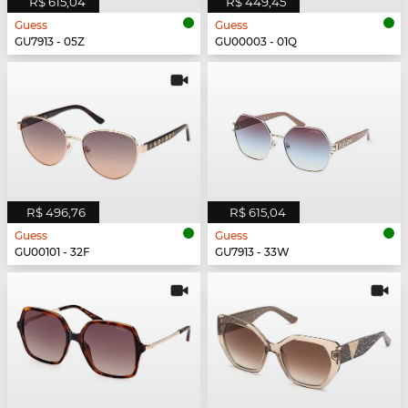
R$ 615,04
R$ 449,45
Guess
Guess
GU7913 - 05Z
GU00003 - 01Q
R$ 496,76
R$ 615,04
Guess
Guess
GU00101 - 32F
GU7913 - 33W