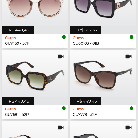
R$ 449,45
R$ 662,35
Guess
Guess
GU7459 - 57F
GU00103 - 01B
R$ 449,45
R$ 449,45
Guess
Guess
GU7681 - 52P
GU7779 - 52F