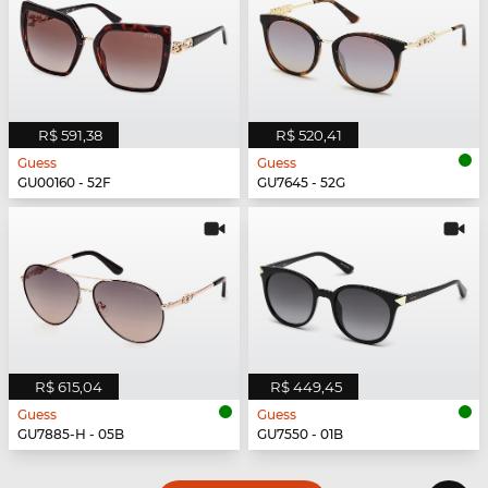
R$ 591,38
R$ 520,41
Guess
Guess
GU00160 - 52F
GU7645 - 52G
R$ 615,04
R$ 449,45
Guess
Guess
GU7885-H - 05B
GU7550 - 01B