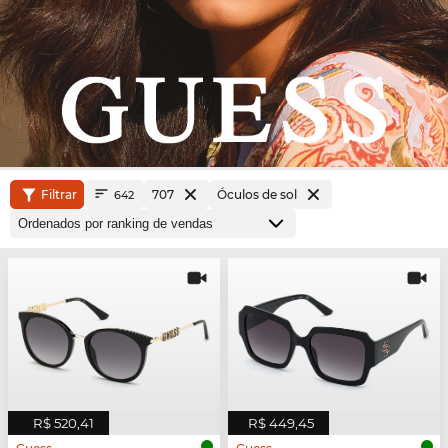
Filtrar
707
Óculos de sol
642
R$ 520,41
R$ 449,45