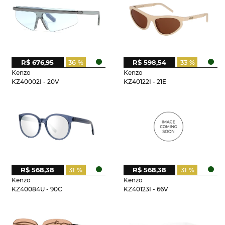
R$ 676,95
36 %
R$ 598,54
33 %
Kenzo
Kenzo
KZ40002I - 20V
KZ40122I - 21E
R$ 568,38
31 %
R$ 568,38
31 %
Kenzo
Kenzo
KZ40084U - 90C
KZ40123I - 66V