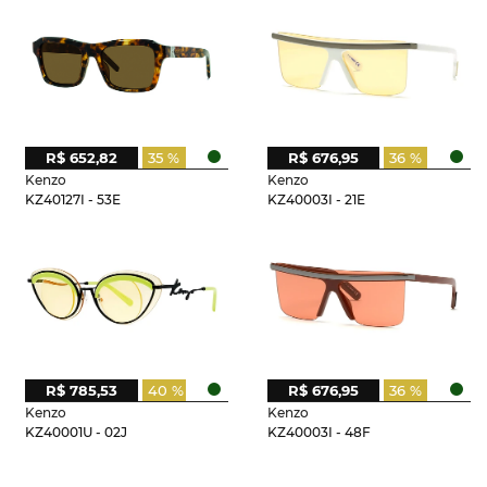
R$ 652,82
35 %
R$ 676,95
36 %
Kenzo
Kenzo
KZ40127I - 53E
KZ40003I - 21E
R$ 785,53
40 %
R$ 676,95
36 %
Kenzo
Kenzo
KZ40001U - 02J
KZ40003I - 48F