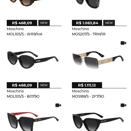
R$ 468,09
R$ 1.063,84
Moschino
Moschino
MOL105/S - WR9/HA
MOS207/S - 7RM/IR
R$ 468,09
R$ 1.111,12
Moschino
Moschino
MOL105/S - 807/9O
MOS169/S - 2F7/9O