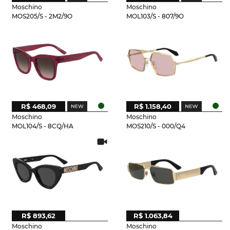
Moschino
Moschino
MOS205/S - 2M2/9O
MOL103/S - 807/9O
R$ 468,09
R$ 1.158,40
Moschino
Moschino
MOL104/S - 8CQ/HA
MOS210/S - 000/Q4
R$ 893,62
R$ 1.063,84
Moschino
Moschino