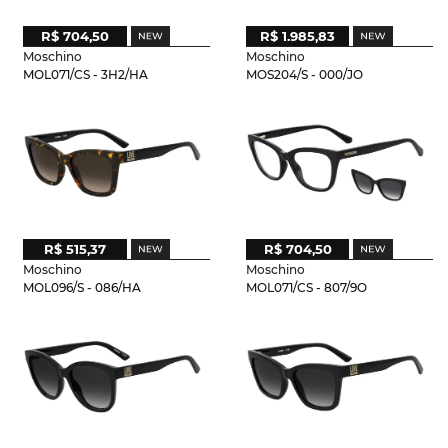
R$ 704,50
R$ 1.985,83
Moschino
Moschino
MOL071/CS - 3H2/HA
MOS204/S - 000/JO
R$ 515,37
R$ 704,50
Moschino
Moschino
MOL096/S - 086/HA
MOL071/CS - 807/9O