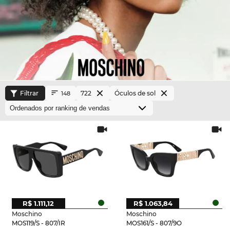
Filtrar
722
Óculos de sol
148
R$ 1.111,12
R$ 1.063,84
Moschino
Moschino
MOS119/S - 807/IR
MOS161/S - 807/9O