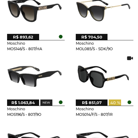
R$ 893,62
R$ 704,50
Moschino
Moschino
MOS146/S - 807/HA
MOL085/S - SDK/9O
R$ 1.063,84
R$ 851,07
40 %
Moschino
Moschino
MOS196/S - 807/9O
MOS014/F/S - 807/IR