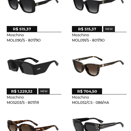
R$ 515,37
R$ 515,37
Moschino
Moschino
MOL090/S - 807/9O
MOL091/S - 807/9O
R$ 1.229,32
R$ 704,50
Moschino
Moschino
MOS203/S - 807/IR
MOL052/CS - 086/HA