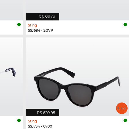
R$ 561,81
Sting
SSJ684 - 2GVP
R$ 620,95
Sting
SSJ734 - 0700