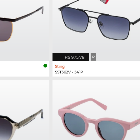
R$ 975,78
P
Sting
SST562V - 541P