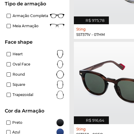
Tipo de armação
Armação Completa
R$ 975,78
Meia Armação
Sting
SST571V - 07HM
Face shape
Heart
Oval Face
Round
Square
Trapezoidal
Cor da Armação
R$ 916,64
Preto
Sting
Azul