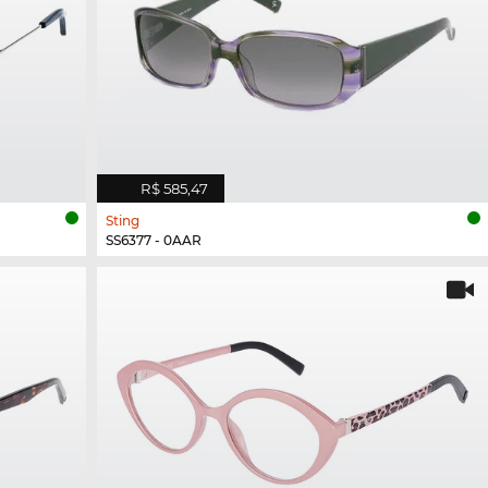
R$ 585,47
Sting
SS6377 - 0AAR