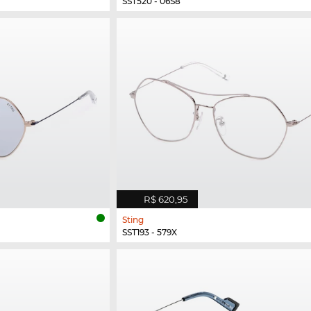
SST520 - 06S8
R$ 620,95
Sting
SST193 - 579X