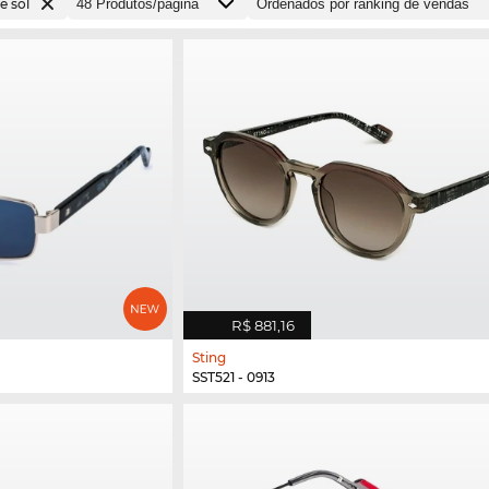
e sol
R$ 881,16
Sting
SST521 - 0913