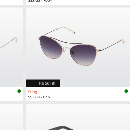
SSJ735 - 700Y
R$ 561,81
Sting
SST218 - 0317