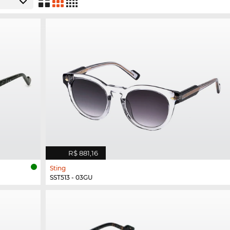
R$ 881,16
Sting
SST513 - 03GU