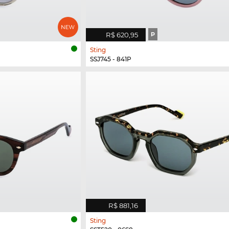
R$ 620,95
P
Sting
SSJ745 - 841P
R$ 881,16
Sting