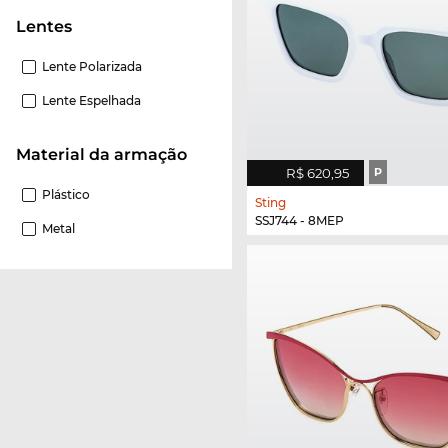
Lentes
Lente Polarizada
Lente Espelhada
material da armação
R$ 620,95
P
Plástico
Sting
SSJ744 - 8MEP
Metal