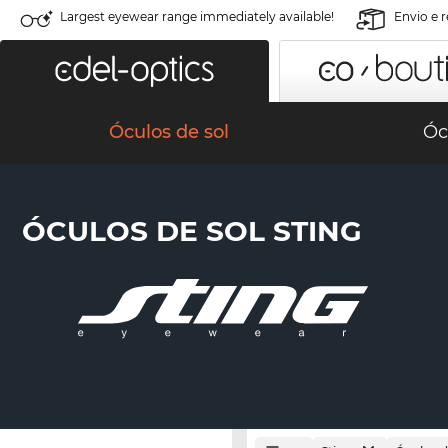
Largest eyewear range immediately available!
Envio e 
Óculos de sol
Óc
ÓCULOS DE SOL STING