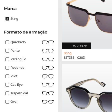
Marca
Sting
Formato de armação
Quadrado
R$ 798,36
Panto
Sting
SST358 - 0203
Retângulo
Redondo
Pilot
Cat-Eye
Trapezoidal
Oval