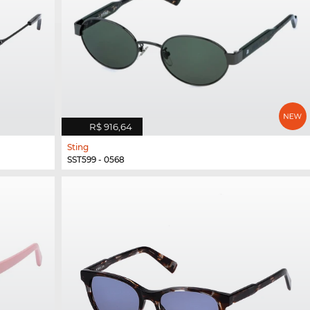
R$ 916,64
Sting
SST599 - 0568