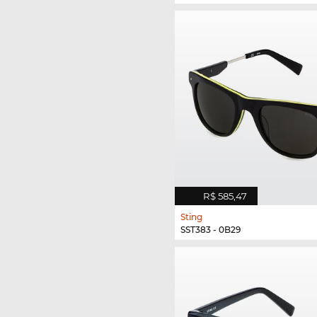
R$ 585,47
Sting
SST383 - 0B29