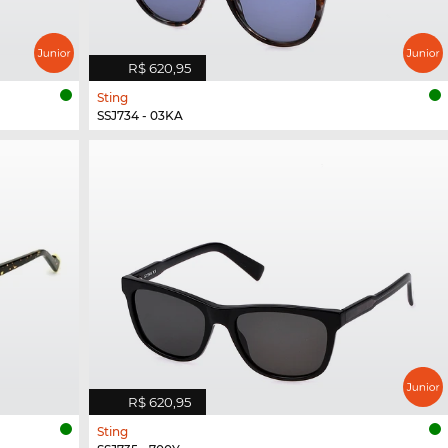
R$ 620,95
Sting
SSJ734 - 03KA
R$ 620,95
Sting