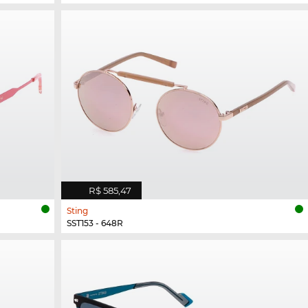
R$ 585,47
Sting
SST153 - 648R