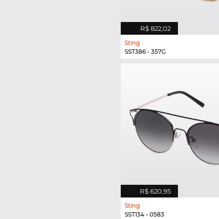
R$ 822,02
Sting
SST386 - 357G
R$ 620,95
Sting
SST134 - 0583