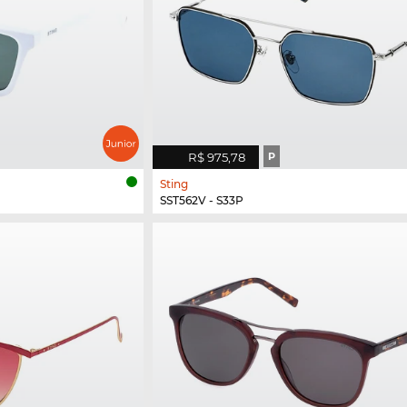
R$ 975,78
P
Sting
SST562V - S33P