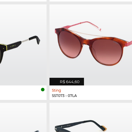
R$ 644,60
Sting
SST073 - 07LA