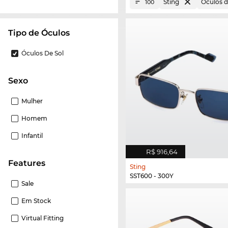
Sting
Óculos d
100
Tipo de Óculos
Óculos De Sol
Sexo
Mulher
Homem
Infantil
R$ 916,64
Features
Sting
SST600 - 300Y
Sale
Em Stock
Virtual Fitting