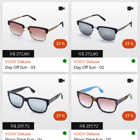
23 %
23 %
R$ 272,80
R$ 272,80
VOOY Deluxe
VOOY Deluxe
Day Off Sun - 03
Day Off Sun - 02
27 %
27 %
R$ 257,72
R$ 257,72
VOOY Deluxe
VOOY Deluxe
Show Time Sun - 04
Show Time Sun - 03