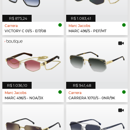
R$ 875,24
R$ 1.083,41
Carrera
Marc Jacobs
VICTORY C 01/S - EI7/08
MARC 496/S - PEF/MT
R$ 1.036,10
R$ 941,48
Marc Jacobs
Carrera
MARC 496/S - NOA/3X
CARRERA 1070/S - 0NR/9K