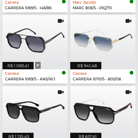
Carrera
Marc Jacobs
CARRERA 1069/S - I46/86
MARC 806/S - 01Q/70
R$ 1.083,41
P
R$ 941,48
Carrera
Carrera
CARRERA 1069/S - ANS/WJ
CARRERA 1070/S - 80S/08
R$ 1.135,45
R$ 657,61