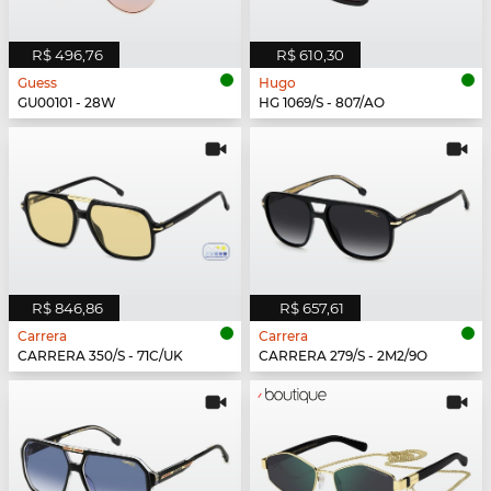
R$ 496,76
R$ 610,30
Guess
Hugo
GU00101 - 28W
HG 1069/S - 807/AO
R$ 846,86
R$ 657,61
Carrera
Carrera
CARRERA 350/S - 71C/UK
CARRERA 279/S - 2M2/9O