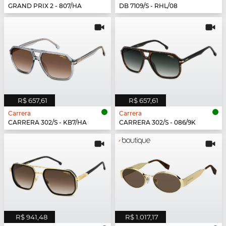
GRAND PRIX 2 - 807/HA
DB 7109/S - RHL/08
R$ 657,61
R$ 657,61
Carrera
Carrera
CARRERA 302/S - KB7/HA
CARRERA 302/S - 086/9K
R$ 941,48
R$ 1.017,17