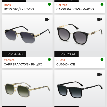
Boss
Carrera
BOSS 1766/S - 807/9O
CARRERA 302/S - M4P/9O
R$ 941,48
R$ 520,41
Carrera
Guess
CARRERA 1070/S - RHL/9O
GU7645 - 01B