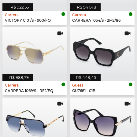
R$ 922,55
R$ 941,48
Carrera
Carrera
VICTORY C 01/S - 900/FQ
CARRERA 1054/S - 2M2/86
R$ 988,79
R$ 449,45
Carrera
Guess
CARRERA 1069/S - REJ/FQ
GU7681 - 01B