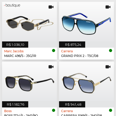
R$ 1.036,10
R$ 875,24
Marc Jacobs
Carrera
MARC 496/S - J5G/IR
GRAND PRIX 2 - T5C/08
R$ 1.182,76
R$ 941,48
Boss
Carrera
BOSS 1724/S - 2M2/9O
CARRERA 1069/S - 2M2/08