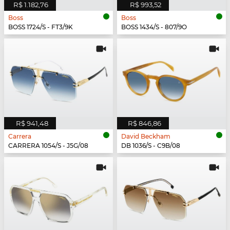
R$ 1.182,76
R$ 993,52
Boss
Boss
BOSS 1724/S - FT3/9K
BOSS 1434/S - 807/9O
R$ 941,48
R$ 846,86
Carrera
David Beckham
CARRERA 1054/S - J5G/08
DB 1036/S - C9B/08