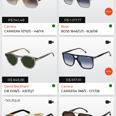
R$ 941,48
R$ 1.017,17
Carrera
Boss
CARRERA 1070/S - I46/YK
BOSS 1846/G/S - 6LB/08
R$ 846,86
R$ 657,61
David Beckham
Carrera
DB 1036/S - KB7/QT
CARRERA 366/S - OIT/08