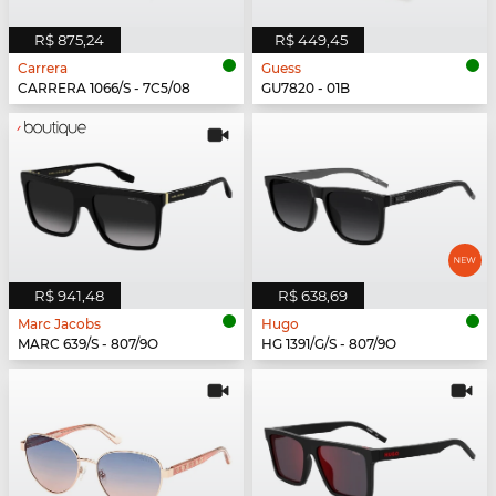
R$ 875,24
R$ 449,45
Carrera
Guess
CARRERA 1066/S - 7C5/08
GU7820 - 01B
R$ 941,48
R$ 638,69
Marc Jacobs
Hugo
MARC 639/S - 807/9O
HG 1391/G/S - 807/9O