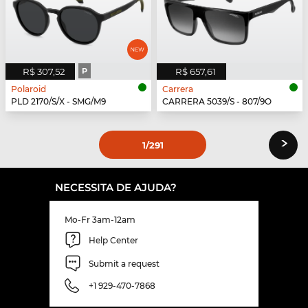
R$ 307,52
P
R$ 657,61
Polaroid
Carrera
PLD 2170/S/X - SMG/M9
CARRERA 5039/S - 807/9O
›
1
/291
NECESSITA DE AJUDA?
Mo-Fr 3am-12am
Help Center
Submit a request
+1 929-470-7868