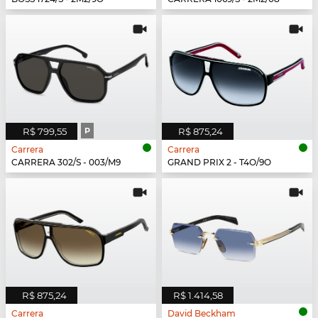
R$ 799,55
P
R$ 875,24
Carrera
Carrera
CARRERA 302/S - 003/M9
GRAND PRIX 2 - T4O/9O
R$ 875,24
R$ 1.414,58
Carrera
David Beckham