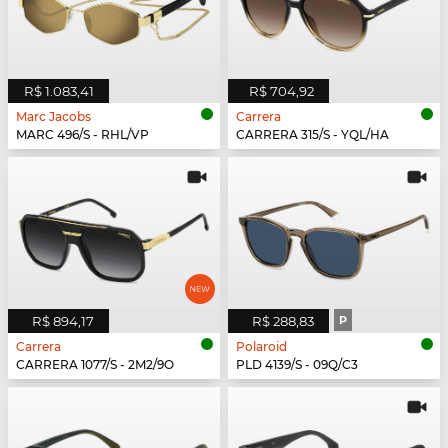
R$ 1.083,41
R$ 704,92
Marc Jacobs
Carrera
MARC 496/S - RHL/VP
CARRERA 315/S - YQL/HA
R$ 894,17
R$ 288,83
P
Carrera
Polaroid
CARRERA 1077/S - 2M2/9O
PLD 4139/S - 09Q/C3