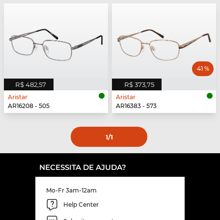
41 %
R$ 482,57
R$ 373,75
Aristar
Aristar
AR16208 - 505
AR16383 - 573
1
/1
NECESSITA DE AJUDA?
Mo-Fr 3am-12am
Help Center