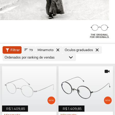
Filtrar
Minamoto
Óculos graduados
79
R$ 1.409,85
R$ 1.409,85