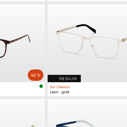
42 %
R$ 514,09
Sur Classics
Leon - gold