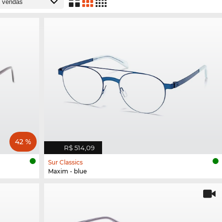
42 %
R$ 514,09
Sur Classics
Maxim - blue