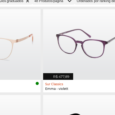
ulos graduados
R$ 477,89
Sur Classics
Emma - violett