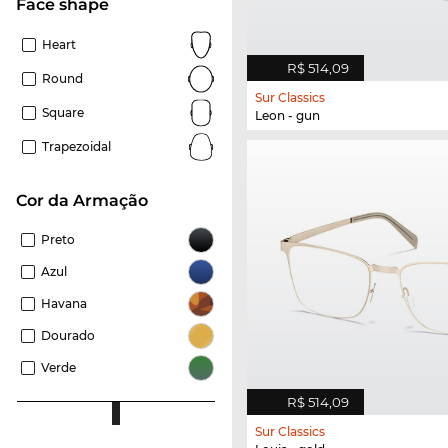
Face shape
Heart
R$ 514,09
Round
Sur Classics
Square
Leon - gun
Trapezoidal
Cor da Armação
Preto
Azul
Havana
Dourado
Verde
R$ 514,09
Sur Classics