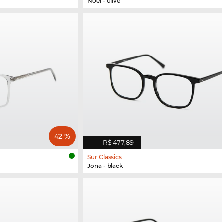
Noel - olive
42 %
R$ 477,89
Sur Classics
Jona - black