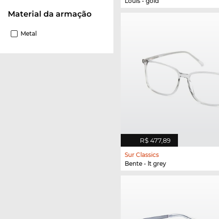
Louis - gold
material da armação
Metal
R$ 477,89
Sur Classics
Bente - lt grey