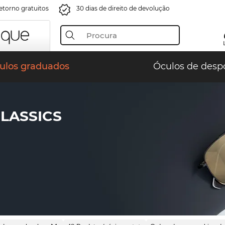
retorno gratuitos
30 dias de direito de devolução
ulos graduados
Óculos de desp
LASSICS