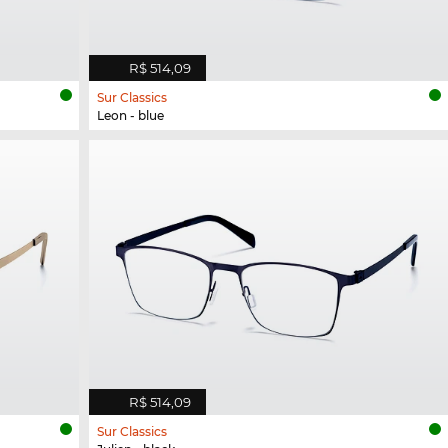
R$ 514,09
Sur Classics
Leon - blue
R$ 514,09
Sur Classics