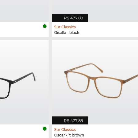
R$ 477,89
Sur Classics
Giselle - black
R$ 477,89
Sur Classics
Oscar - lt brown