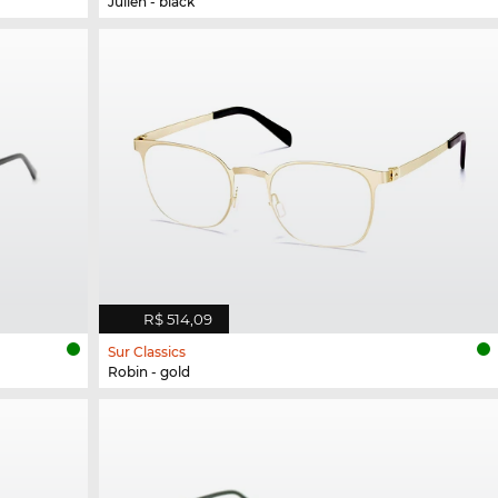
Julien - black
R$ 514,09
Sur Classics
Robin - gold