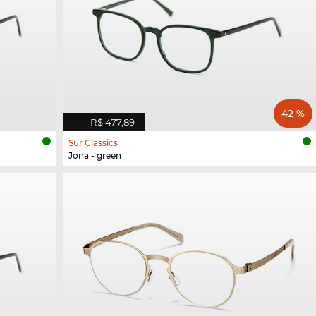
42 %
R$ 477,89
Sur Classics
Jona - green