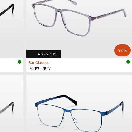
42 %
R$ 477,89
Sur Classics
Roger - grey