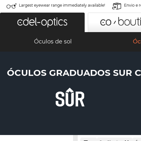
Largest eyewear range immediately available!
Envio e 
Óculos de sol
Óc
ÓCULOS GRADUADOS SUR C