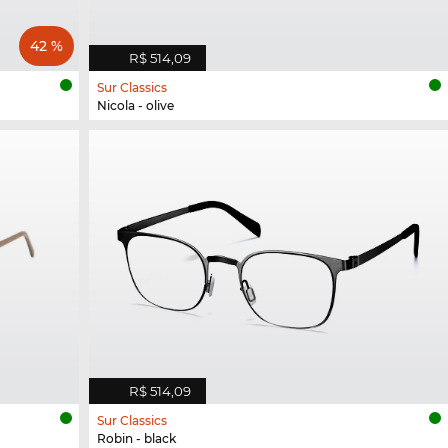
42 %
R$ 514,09
Sur Classics
Nicola - olive
R$ 514,09
Sur Classics
Robin - black