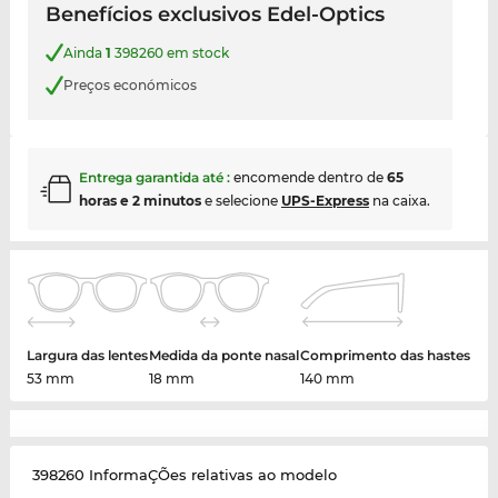
Benefícios exclusivos Edel-Optics
Ainda
1
398260 em stock
Preços económicos
Entrega garantida até
:
encomende dentro de
65
horas e 2 minutos
e selecione
UPS-Express
na caixa.
Largura das lentes
Medida da ponte nasal
Comprimento das hastes
53 mm
18 mm
140 mm
398260 InformaÇÕes relativas ao modelo