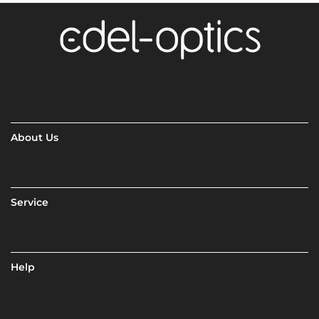
About Us
Service
Help