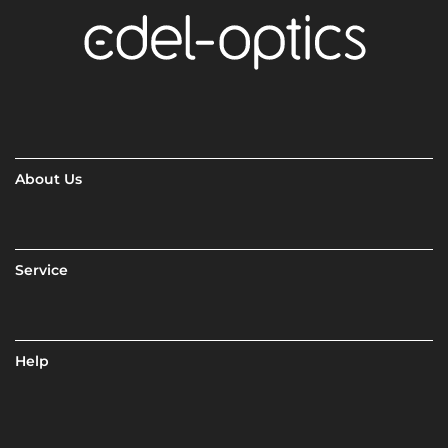
About Us
Service
Help