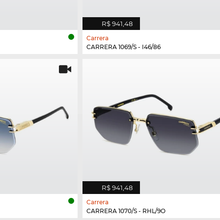
R$ 941,48
Carrera
CARRERA 1069/S - I46/86
R$ 941,48
Carrera
CARRERA 1070/S - RHL/9O