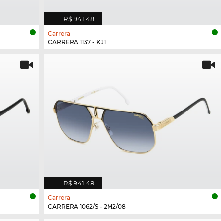
R$ 941,48
Carrera
CARRERA 1137 - KJ1
R$ 941,48
Carrera
CARRERA 1062/S - 2M2/08