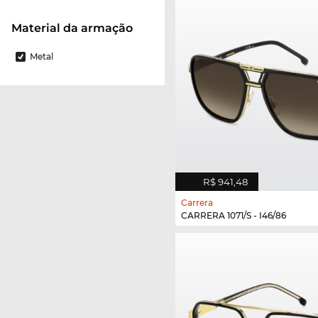
material da armação
Metal
R$ 941,48
Carrera
CARRERA 1071/S - I46/86