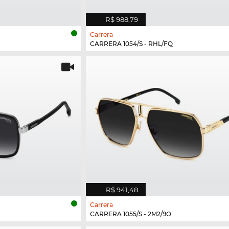
R$ 988,79
Carrera
CARRERA 1054/S - RHL/FQ
R$ 941,48
Carrera
CARRERA 1055/S - 2M2/9O