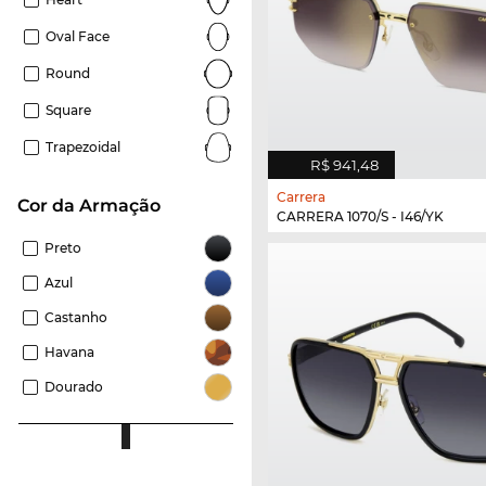
Oval Face
Round
Square
Trapezoidal
R$ 941,48
Carrera
Cor da Armação
CARRERA 1070/S - I46/YK
Preto
Azul
Castanho
Havana
Dourado