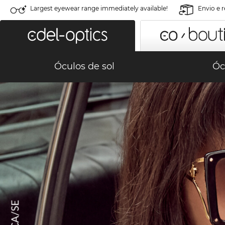
Largest eyewear range immediately available!
Envio e 
Óculos de sol
Óc