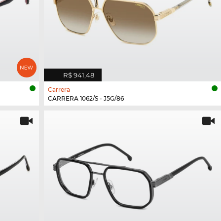
R$ 941,48
Carrera
CARRERA 1062/S - J5G/86