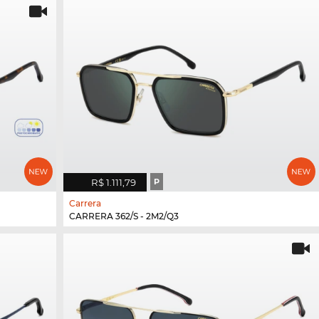
R$ 1.111,79
P
Carrera
CARRERA 362/S - 2M2/Q3