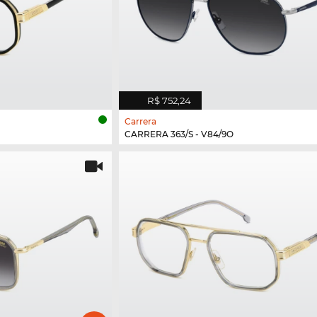
R$ 752,24
Carrera
CARRERA 363/S - V84/9O