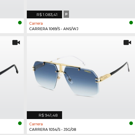
R$ 1.083,41
P
Carrera
CARRERA 1069/S - ANS/WJ
R$ 941,48
Carrera
CARRERA 1054/S - J5G/08