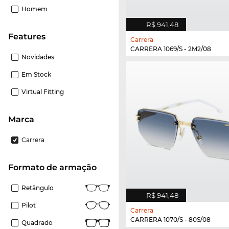
Homem
R$ 941,48
Features
Carrera
CARRERA 1069/S - 2M2/08
Novidades
Em Stock
Virtual Fitting
Marca
Carrera
Formato de armação
Retângulo
R$ 941,48
Pilot
Carrera
CARRERA 1070/S - 80S/08
Quadrado