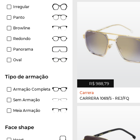
Irregular
Panto
Browline
Redondo
Panorama
Oval
Tipo de armação
R$ 988,79
Armação Completa
Carrera
CARRERA 1069/S - REJ/FQ
Sem Armação
Meia Armação
Face shape
Heart