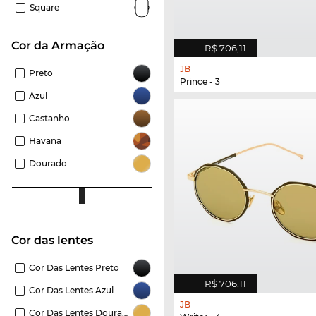
Square
Cor da Armação
R$ 706,11
JB
Preto
Prince - 3
Azul
Castanho
Havana
Dourado
Cor das lentes
Cor Das Lentes Preto
R$ 706,11
Cor Das Lentes Azul
JB
Cor Das Lentes Dourado