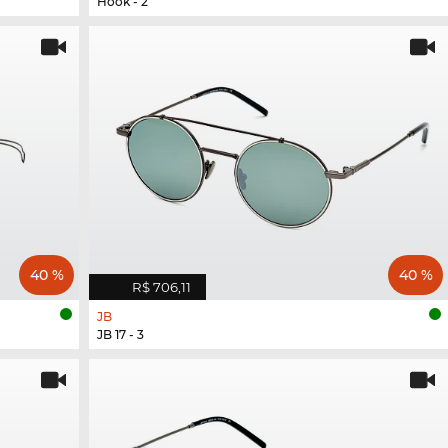
Hook - 2
40 %
40 %
R$ 706,11
JB
JB 17 - 3