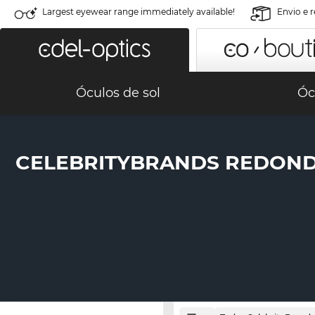
Largest eyewear range immediately available!
Envio e 
Óculos de sol
Óc
CELEBRITYBRANDS REDON