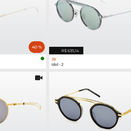
40 %
R$ 635,14
JB
Idol - 2