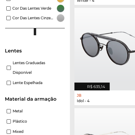
Writer - 4
Cor Das Lentes Verde
Cor Das Lentes Cinzento
Lentes
Lentes Graduadas
Disponível
Lente Espelhada
R$ 635,14
JB
material da armação
Idol - 4
Metal
Plástico
Mixed