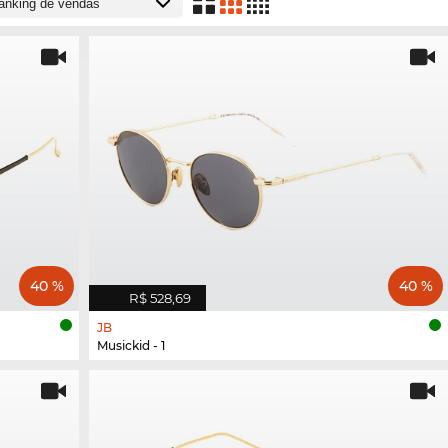
40 %
40 %
R$ 528,69
JB
Musickid - 1