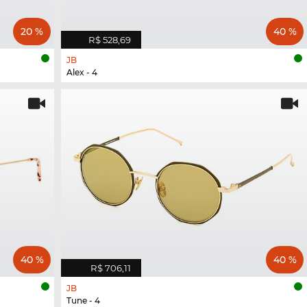
20 %
40 %
R$ 528,69
JB
Alex - 4
40 %
40 %
R$ 706,11
JB
Tune - 4