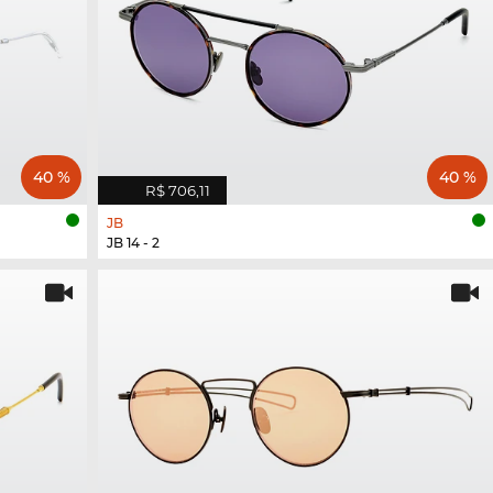
40 %
40 %
R$ 706,11
JB
JB 14 - 2