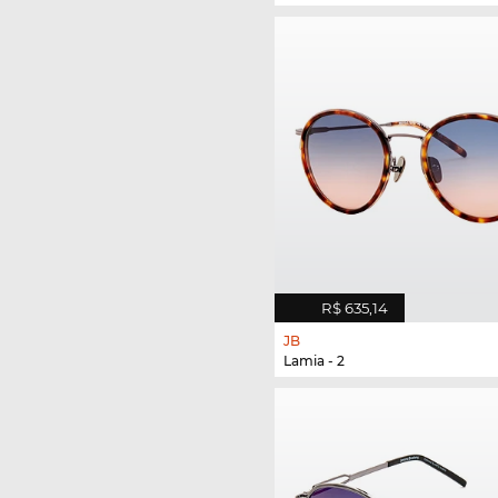
R$ 635,14
JB
Lamia - 2