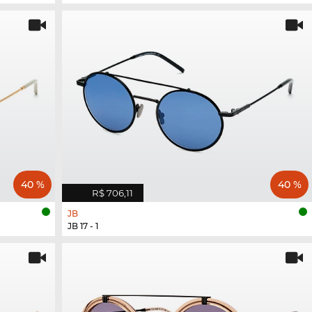
40 %
40 %
R$ 706,11
JB
JB 17 - 1