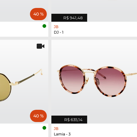
40 %
R$ 941,48
JB
DJ - 1
40 %
R$ 635,14
JB
Lamia - 3