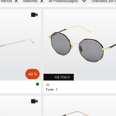
s Marcas
Redondo
40 %
R$ 706,11
JB
Tune - 1