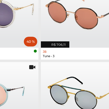
40 %
R$ 706,11
JB
Tune - 3