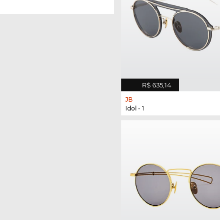
R$ 635,14
JB
Idol - 1