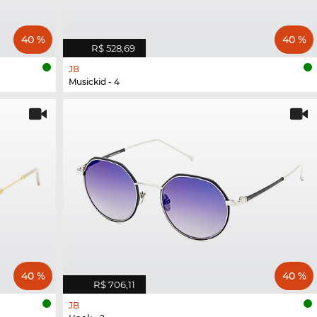
40 %
40 %
R$ 528,69
JB
Musickid - 4
40 %
40 %
R$ 706,11
JB