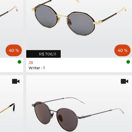
40 %
40 %
R$ 706,11
JB
Writer - 1