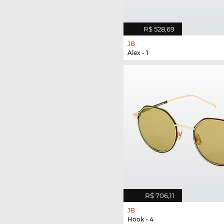
R$ 528,69
JB
Alex - 1
R$ 706,11
JB
Hook - 4