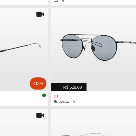
DJ - 4
40 %
R$ 528,69
JB
Boavista - 4