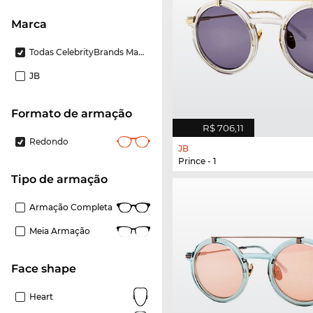
Marca
Todas CelebrityBrands Marcas
JB
Formato de armação
R$ 706,11
Redondo
JB
Prince - 1
Tipo de armação
Armação Completa
Meia Armação
Face shape
Heart