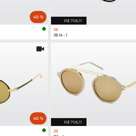
40 %
R$ 706,11
JB
JB 14 - 1
40 %
R$ 706,11
JB