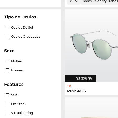
Todas CelebrityBrand
51
Tipo de Óculos
Óculos De Sol
Óculos Graduados
Sexo
Mulher
Homem
R$ 528,69
Features
JB
Musickid - 3
Sale
Em Stock
Virtual Fitting