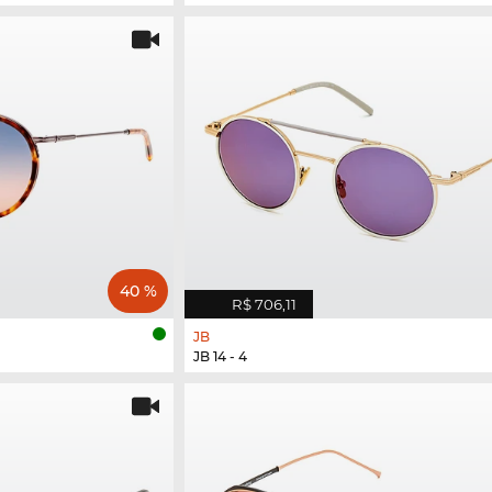
40 %
R$ 706,11
JB
JB 14 - 4