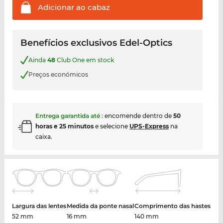
Adicionar ao
cabaz
Benefícios exclusivos Edel-Optics
Ainda
48
Club One em stock
Preços económicos
Entrega garantida até
:
encomende dentro de
50
horas e 25 minutos
e selecione
UPS-Express
na
caixa.
Largura das lentes
Medida da ponte nasal
Comprimento das hastes
52 mm
16 mm
140 mm