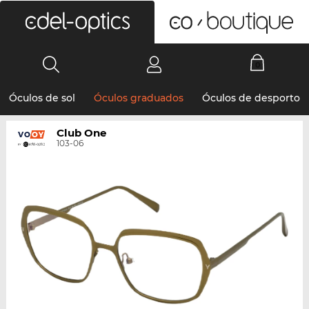
0
Óculos de sol
Óculos graduados
Óculos de desporto
Club One
103-06