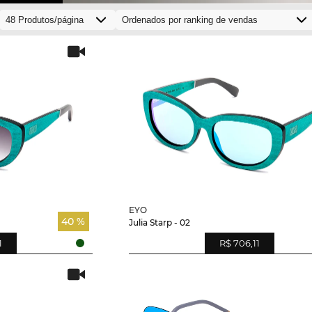
EYO
40 %
Julia Starp - 02
1
R$ 706,11