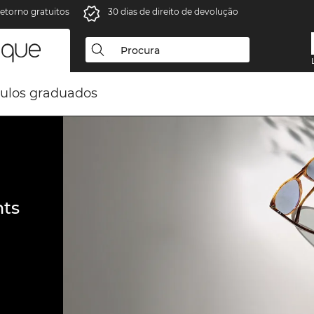
retorno gratuitos
30 dias de direito de devolução
ulos graduados
ts