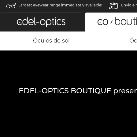
Largest eyewear range immediately available!
Envio e 
Óculos de sol
Óc
EDEL-OPTICS BOUTIQUE presen