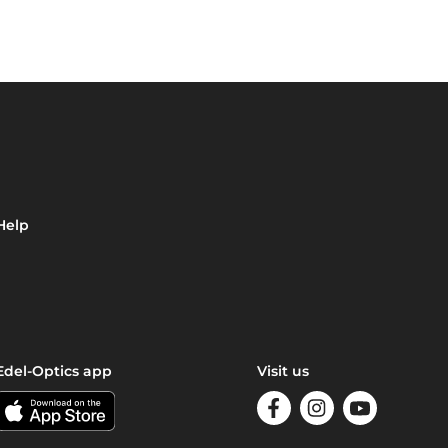
Help
Edel-Optics app
Visit us