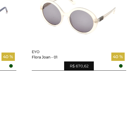
EYO
40 %
40 %
Flora Joan - 01
R$ 670,62