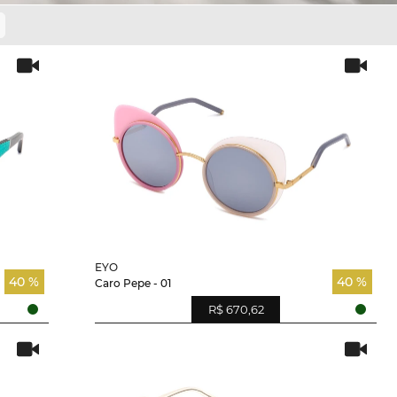
EYO
40 %
40 %
Caro Pepe - 01
R$ 670,62