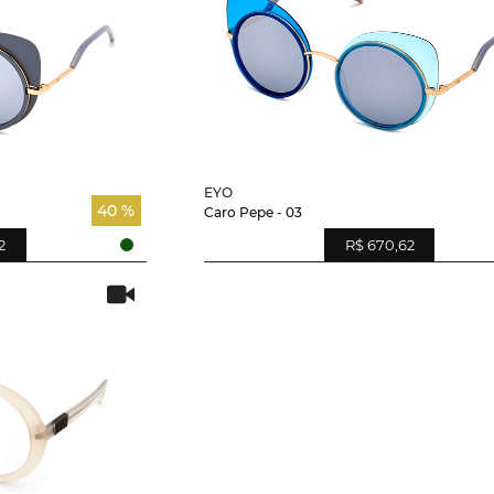
EYO
40 %
Caro Pepe - 03
2
R$ 670,62