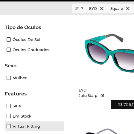
EYO
Square
7
Tipo de Óculos
Óculos De Sol
Óculos Graduados
Sexo
Mulher
EYO
Features
Julia Starp - 01
R$ 706,1
Sale
Em Stock
Virtual Fitting