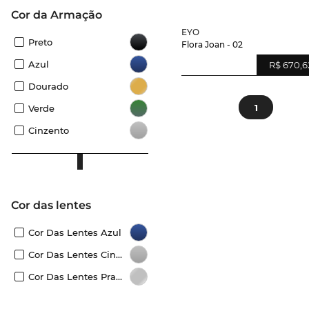
Cor da Armação
EYO
Preto
Flora Joan - 02
Azul
R$ 670,6
Dourado
1
Verde
Cinzento
Cor das lentes
Cor Das Lentes Azul
Cor Das Lentes Cinzento
Cor Das Lentes Prateado