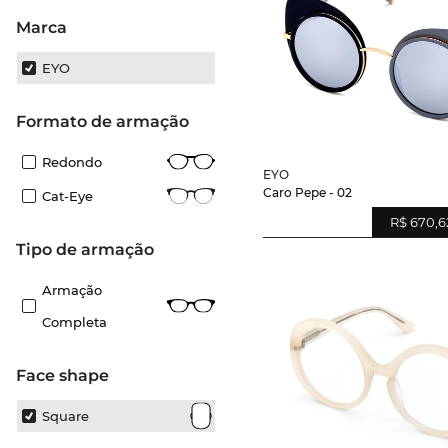
Marca
EYO
Formato de armação
Redondo
EYO
Caro Pepe - 02
Cat-Eye
R$ 670,6
Tipo de armação
Armação
Completa
Face shape
Square