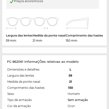
Preços económicos
Largura das lentes
Medida da ponte nasal
Comprimento das hastes
59 mm
21 mm
150 mm
FG 862061 InformaÇÕes relativas ao modelo
Dimensões e detalhes
L
Largura das lentes
59
Medida da ponte nasal
21
Comprimento das hastes
150
Sexo
Homem
Tipo de armação
Sem armação
Cor da armação
Grün