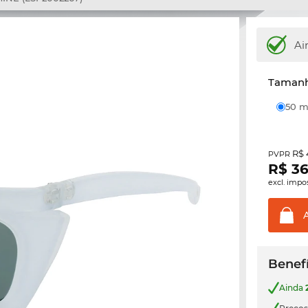
Ai
Tamanh
50
R$ 
PVPR
R$
36
excl. impo
Benefí
Ainda