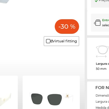
Preço
Entr
-30 %
sele
Virtual fitting
Largura 
50 mm
FOR N
Dimensõe
Largura 
Medida d