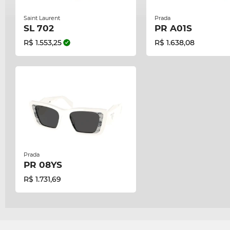
Saint Laurent
Prada
SL 702
PR A01S
R$ 1.553,25
R$ 1.638,08
Prada
PR 08YS
R$ 1.731,69