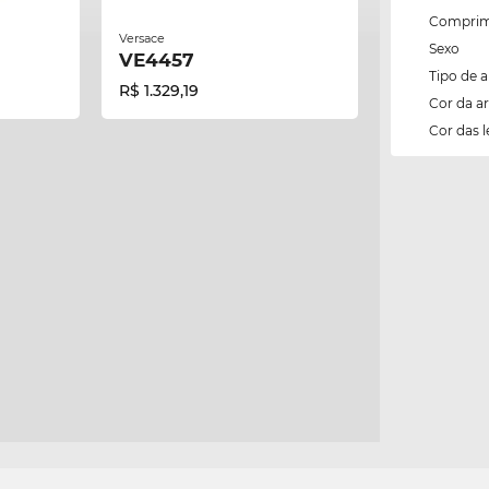
Comprim
Versace
Sexo
VE4457
Tipo de 
R$ 1.329,19
Cor da 
Cor das l