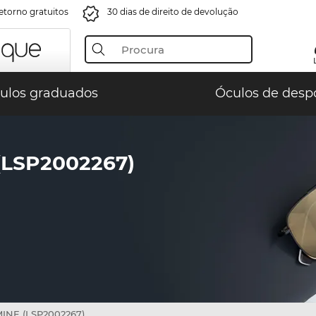
retorno gratuitos
30 dias de direito de devolução
ulos graduados
Óculos de desp
(LSP2002267)
INE (LSP2002267)