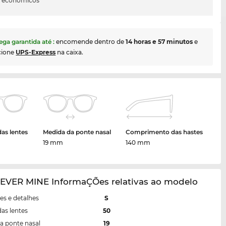
s económicos
ega garantida até
:
encomende dentro de
14 horas e 57 minutos
e
cione
UPS-Express
na caixa.
das lentes
Medida da ponte nasal
Comprimento das hastes
19 mm
140 mm
EVER MINE InformaÇÕes relativas ao modelo
s e detalhes
S
das lentes
50
a ponte nasal
19