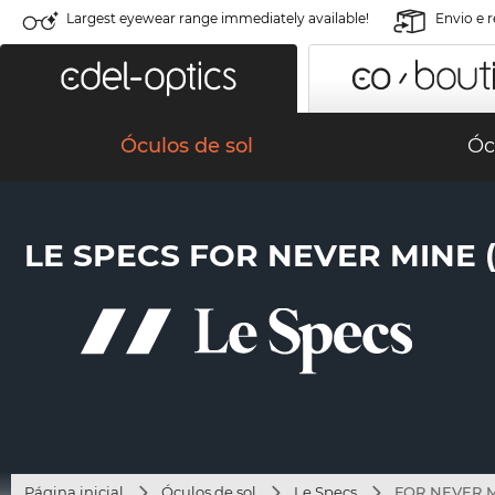
Largest eyewear range immediately available!
Envio e 
Óculos de sol
Óc
LE SPECS FOR NEVER MINE 
Página inicial
Óculos de sol
Le Specs
FOR NEVER M