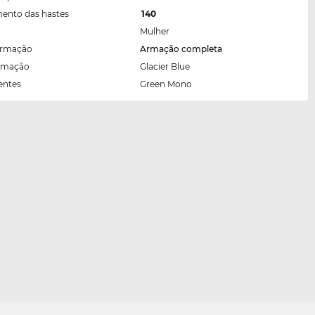
ento das hastes
140
Mulher
armação
Armação completa
armação
Glacier Blue
entes
Green Mono