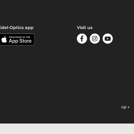
Edel-Optics app
Visit us
up