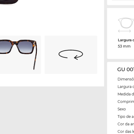
Largura 
53 mm
GU 00
Dimensõe
Largura 
Medida d
Comprim
Sexo
Tipo de 
Cor da 
Cor das l