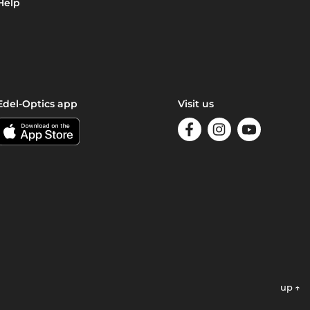
Help
Edel-Optics app
Visit us
up