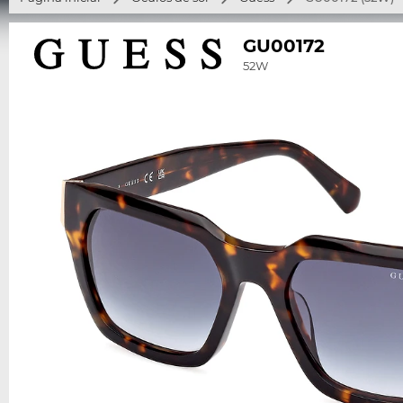
GU00172
52W