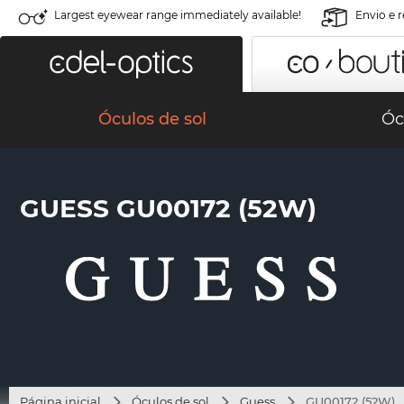
Largest eyewear range immediately available!
Envio e 
Óculos de sol
Óc
GUESS GU00172 (52W)
Página inicial
Óculos de sol
Guess
GU00172 (52W)