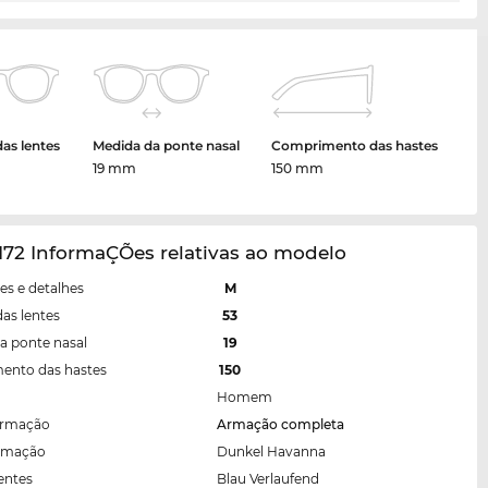
das lentes
Medida da ponte nasal
Comprimento das hastes
19 mm
150 mm
172 InformaÇÕes relativas ao modelo
s e detalhes
M
das lentes
53
a ponte nasal
19
ento das hastes
150
Homem
armação
Armação completa
armação
Dunkel Havanna
entes
Blau Verlaufend