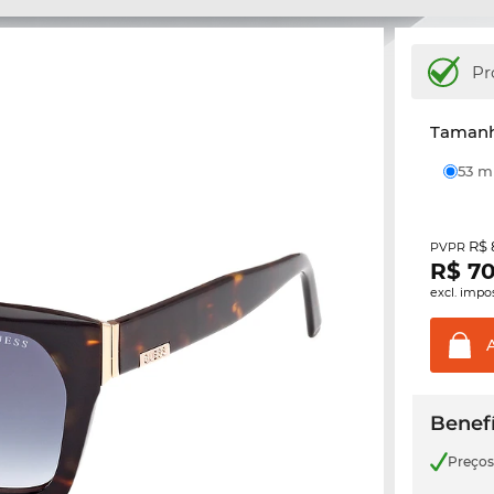
Pr
Tamanh
53 
R$ 
PVPR
R$
70
excl. impo
Benefí
Preço