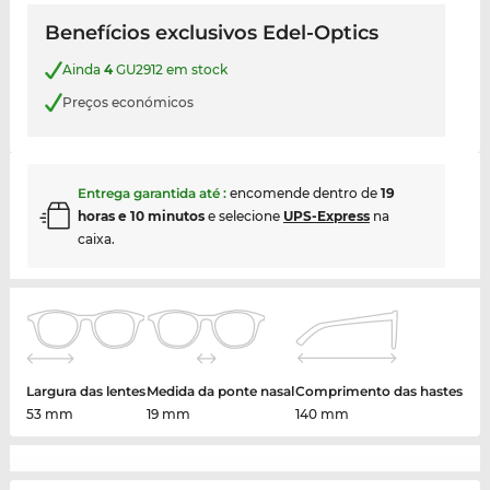
Benefícios exclusivos Edel-Optics
Ainda
4
GU2912 em stock
Preços económicos
Entrega garantida até
:
encomende dentro de
19
horas e 10 minutos
e selecione
UPS-Express
na
caixa.
Largura das lentes
Medida da ponte nasal
Comprimento das hastes
53 mm
19 mm
140 mm