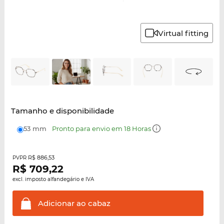
Virtual fitting
Tamanho e disponibilidade
53 mm
Pronto para envio em 18 Horas
R$ 886,53
PVPR
R$
709,22
excl. imposto alfandegário e IVA
Adicionar ao
cabaz