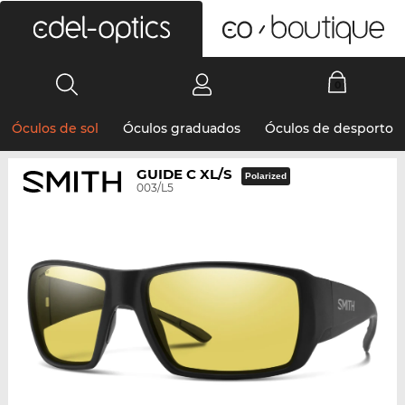
0
Óculos de sol
Óculos graduados
Óculos de desporto
GUIDE C XL/S
Polarized
003/L5