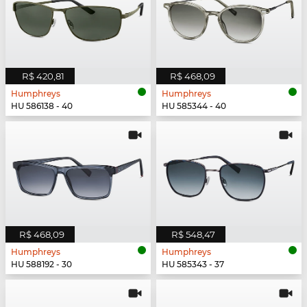
R$ 420,81
R$ 468,09
Humphreys
Humphreys
HU 586138 - 40
HU 585344 - 40
R$ 468,09
R$ 548,47
Humphreys
Humphreys
HU 588192 - 30
HU 585343 - 37