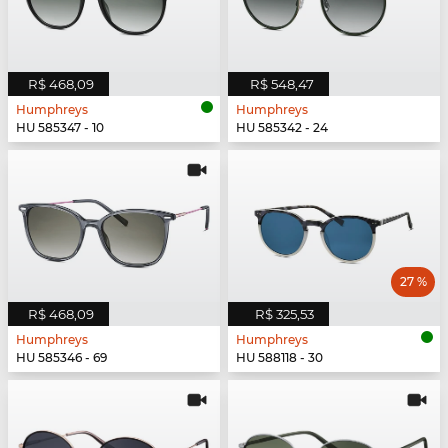
R$ 468,09
R$ 548,47
Humphreys
Humphreys
HU 585347 - 10
HU 585342 - 24
27 %
R$ 468,09
R$ 325,53
Humphreys
Humphreys
HU 585346 - 69
HU 588118 - 30