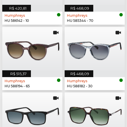
R$ 420,81
R$ 468,09
Humphreys
Humphreys
HU 586142 - 10
HU 585344 - 70
R$ 515,37
R$ 468,09
Humphreys
Humphreys
HU 588194 - 65
HU 588182 - 30