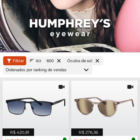
Filtrar
600
Óculos de sol
163
R$ 420,81
R$ 276,36