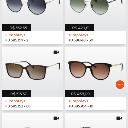
R$ 562,65
R$ 420,81
Humphreys
Humphreys
HU 585357 - 21
HU 586148 - 30
R$ 515,37
R$ 468,09
Humphreys
Humphreys
HU 585352 - 60
HU 585304 - 10