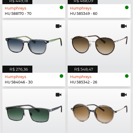
R$ 449,18
R$ 468,09
Humphreys
Humphreys
HU 588170 - 70
HU 585349 - 60
R$ 276,36
R$ 548,47
Humphreys
Humphreys
HU 584046 - 30
HU 585342 - 26