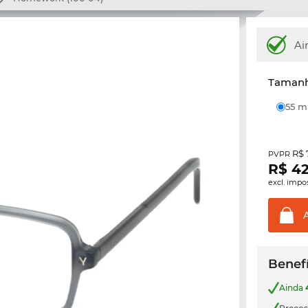
Ai
Tamanh
55 
R$ 
PVPR
R$
42
excl. impo
Benefí
Ainda