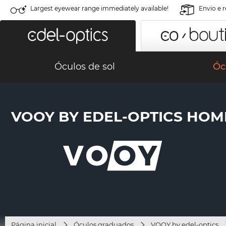
Largest eyewear range immediately available!
Envio e 
Óculos de sol
Óc
VOOY BY EDEL-OPTICS HOM
Página inicial
Óculos graduados
VOOY by edel-optics