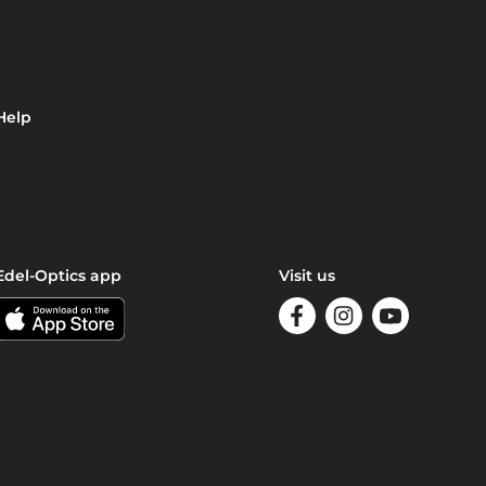
Help
Edel-Optics app
Visit us