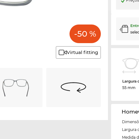
Preço
Entr
-50 %
sele
Virtual fitting
Largura 
55 mm
Homew
Dimensõe
Largura 
Medida d