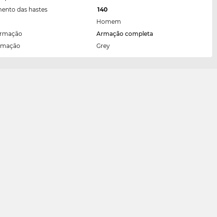
ento das hastes
140
Homem
armação
Armação completa
armação
Grey