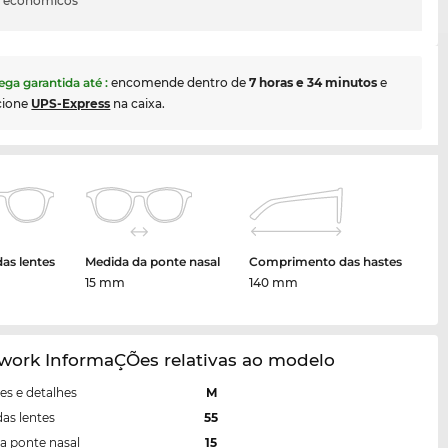
s económicos
ega garantida até
:
encomende dentro de
7 horas e 34 minutos
e
cione
UPS-Express
na caixa.
das lentes
Medida da ponte nasal
Comprimento das hastes
15 mm
140 mm
ork InformaÇÕes relativas ao modelo
s e detalhes
M
das lentes
55
a ponte nasal
15