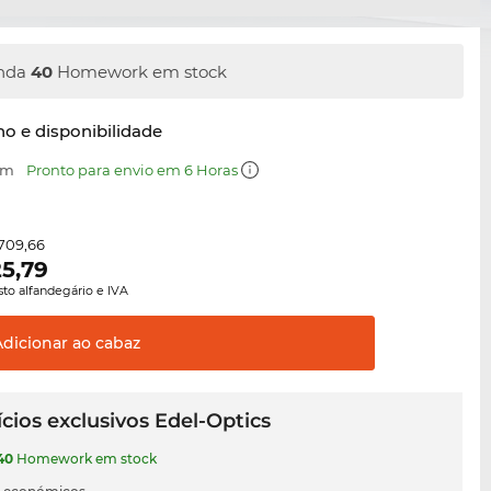
nda
40
Homework em stock
o e disponibilidade
mm
Pronto para envio em 6 Horas
709,66
5,79
sto alfandegário e IVA
Adicionar ao
cabaz
cios exclusivos Edel-Optics
40
Homework em stock