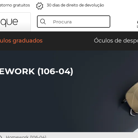
retorno gratuitos
30 dias de direito de devolução
ulos graduados
Óculos de desp
EWORK (106-04)
Homework (106-04)