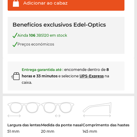
Adicionar ao
cabaz
Benefícios exclusivos Edel-Optics
Ainda
106
JBS120 em stock
Preços económicos
Entrega garantida até
:
encomende dentro de
8
horas e 33 minutos
e selecione
UPS-Express
na
caixa.
Largura das lentes
Medida da ponte nasal
Comprimento das hastes
51 mm
20 mm
145 mm