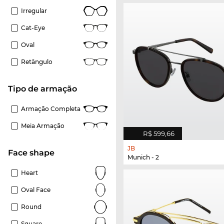
Irregular
Cat-Eye
Oval
Retângulo
Tipo de armação
Armação Completa
Meia Armação
R$ 599,66
JB
Face shape
Munich - 2
Heart
Oval Face
Round
Square