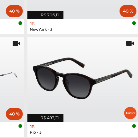
40 %
40 %
R$ 706,11
JB
NewYork - 3
40 %
R$ 493,21
JB
Rio - 3