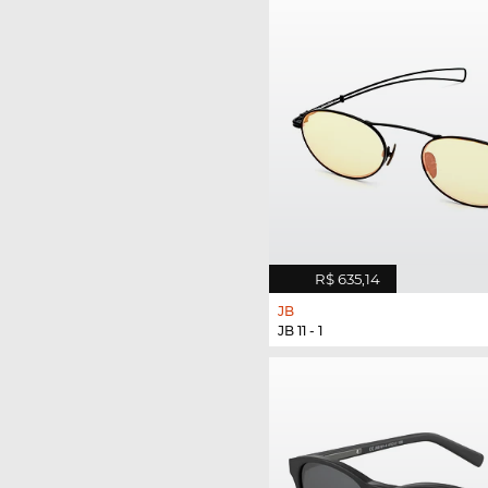
R$ 635,14
JB
JB 11 - 1