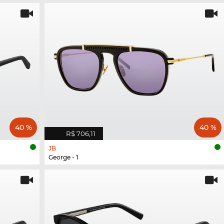
40 %
40 %
R$ 706,11
JB
George - 1