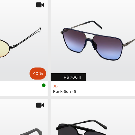
40 %
R$ 706,11
JB
Funk-Sun - 9