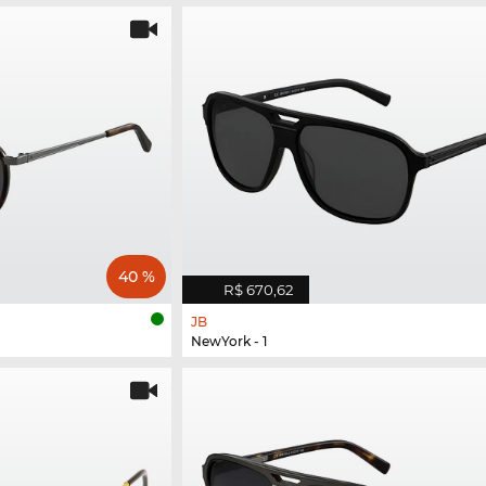
40 %
R$ 670,62
JB
NewYork - 1