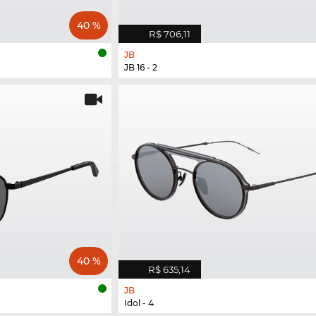
40 %
R$ 706,11
JB
JB 16 - 2
40 %
R$ 635,14
JB
Idol - 4