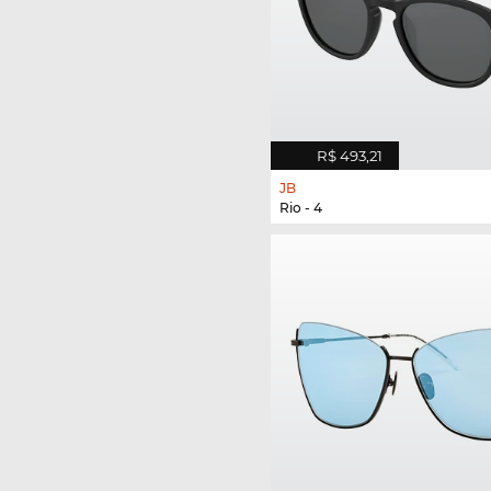
R$ 493,21
JB
Rio - 4