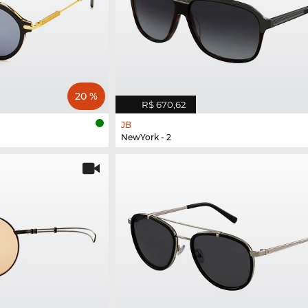
20 %
R$ 670,62
JB
NewYork - 2