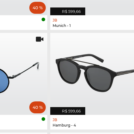
40 %
R$ 599,66
JB
Munich - 1
40 %
R$ 599,66
JB
Hamburg - 4