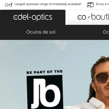
Largest eyewear range immediately available!
Envio e 
Óculos de sol
Óc