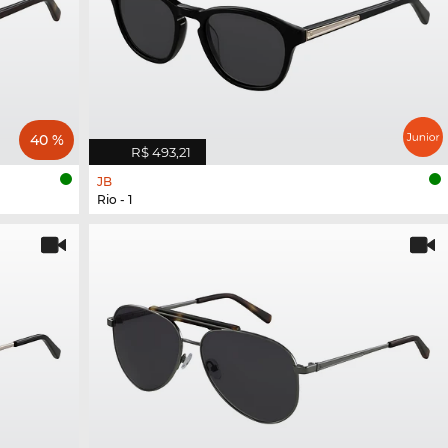
40 %
R$ 493,21
JB
Rio - 1