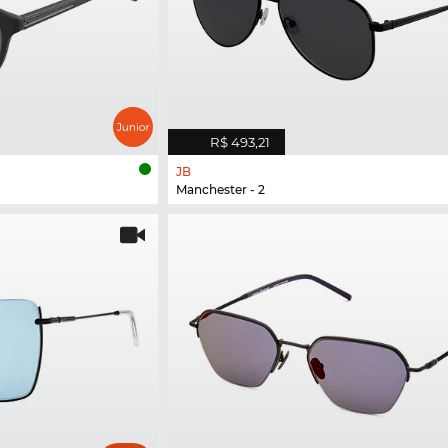
R$ 493,21
JB
Manchester - 2