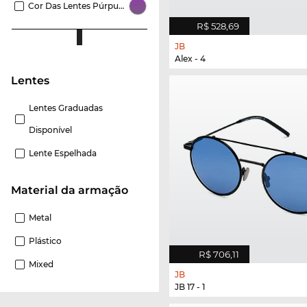
Cor Das Lentes Púrpura
R$ 528,69
JB
Alex - 4
Lentes
Lentes Graduadas
Disponível
Lente Espelhada
material da armação
Metal
Plástico
R$ 706,11
Mixed
JB
JB 17 - 1