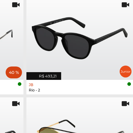
40 %
R$ 493,21
JB
Rio - 2