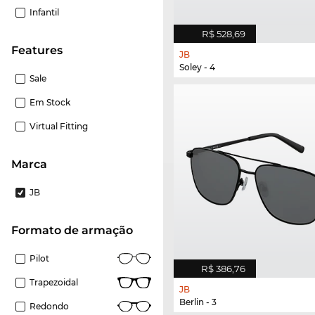
Infantil
R$ 528,69
Features
JB
Soley - 4
Sale
Em Stock
Virtual Fitting
Marca
JB
Formato de armação
Pilot
R$ 386,76
Trapezoidal
JB
Berlin - 3
Redondo