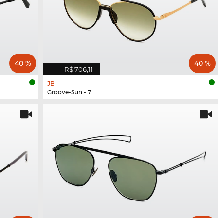
40 %
40 %
R$ 706,11
JB
Groove-Sun - 7