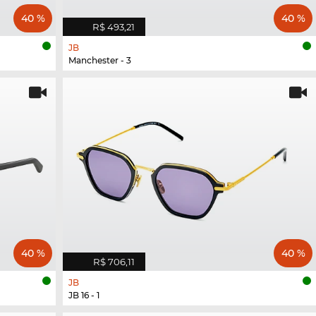
40 %
40 %
R$ 493,21
JB
Manchester - 3
40 %
40 %
R$ 706,11
JB
JB 16 - 1