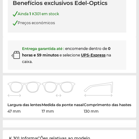
Benefícios exclusivos Edel-Optics
Ainda
1
K301 em stock
Preços económicos
Entrega garantida até
:
encomende dentro de
0
horas e 59 minutos
e selecione
UPS-Express
na
caixa.
Largura das lentes
Medida da ponte nasal
Comprimento das hastes
47 mm
17 mm
130 mm
K 301 InformaÇÕes relativas ao modelo