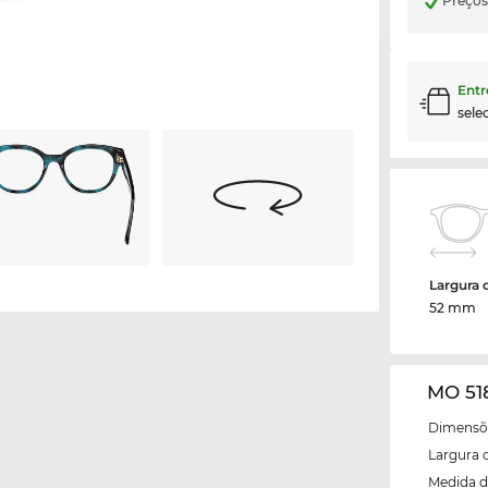
Preço
Entr
sele
Largura 
52 mm
MO 51
Dimensõe
Largura 
Medida d