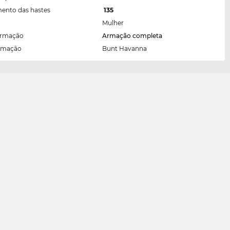
ento das hastes
135
Mulher
armação
Armação completa
armação
Bunt Havanna