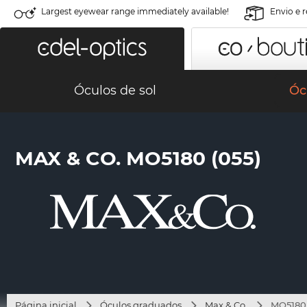
Largest eyewear range immediately available!
Envio e 
Óculos de sol
Óc
MAX & CO. MO5180 (055)
Página inicial
Óculos graduados
Max & Co.
MO5180 