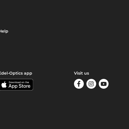
Help
Edel-Optics app
Visit us