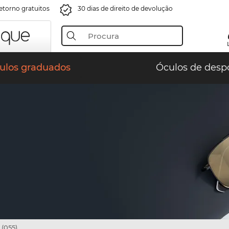
retorno gratuitos
30 dias de direito de devolução
ulos graduados
Óculos de desp
(055)