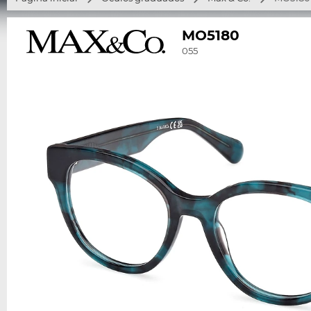
MO5180
055