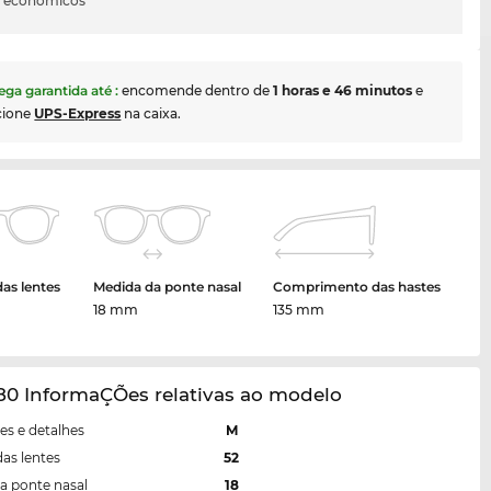
s económicos
ega garantida até
:
encomende dentro de
1 horas e 46 minutos
e
cione
UPS-Express
na caixa.
das lentes
Medida da ponte nasal
Comprimento das hastes
18 mm
135 mm
80 InformaÇÕes relativas ao modelo
s e detalhes
M
das lentes
52
a ponte nasal
18