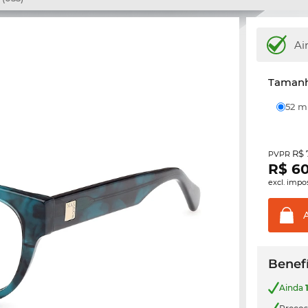
Ai
Tamanh
52 
R$ 
PVPR
R$
6
excl. impo
Benefí
Ainda