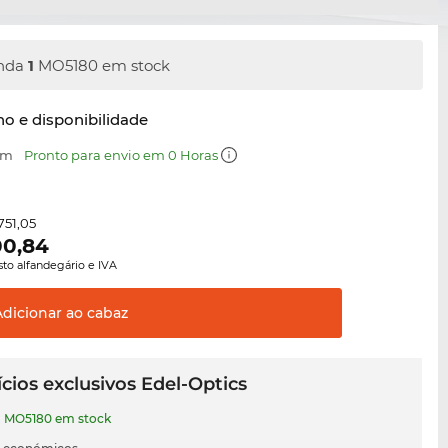
nda
1
MO5180 em stock
o e disponibilidade
mm
Pronto para envio em 0 Horas
751,05
00,84
sto alfandegário e IVA
Adicionar ao
cabaz
cios exclusivos Edel-Optics
1
MO5180 em stock