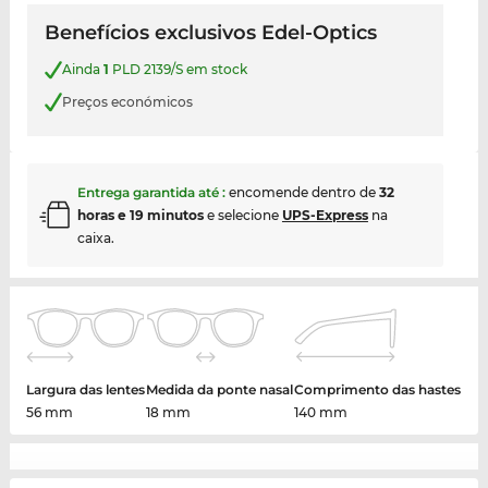
Benefícios exclusivos Edel-Optics
Ainda
1
PLD 2139/S em stock
Preços económicos
Entrega garantida até
:
encomende dentro de
32
horas e 19 minutos
e selecione
UPS-Express
na
caixa.
Largura das lentes
Medida da ponte nasal
Comprimento das hastes
56 mm
18 mm
140 mm