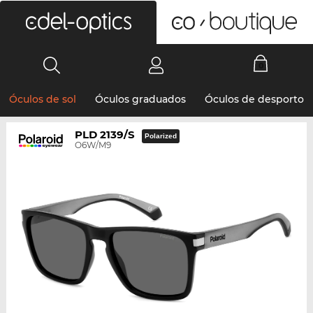
0
Óculos de sol
Óculos graduados
Óculos de desporto
PLD 2139/S
Polarized
O6W/M9