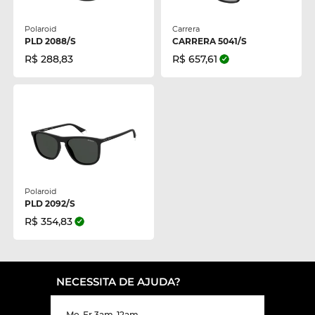
Polaroid
Carrera
PLD 2088/S
CARRERA 5041/S
R$ 288,83
R$ 657,61
Polaroid
PLD 2092/S
R$ 354,83
NECESSITA DE AJUDA?
Mo-Fr 3am-12am