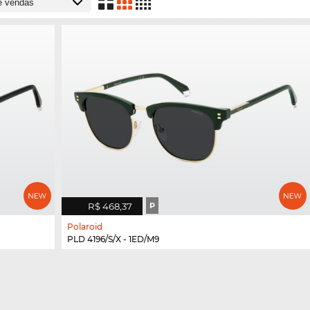
R$ 468,37
P
Polaroid
PLD 4196/S/X - 1ED/M9