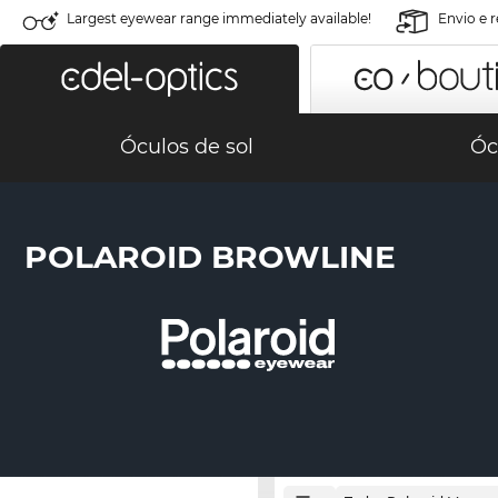
Largest eyewear range immediately available!
Envio e 
Óculos de sol
Óc
POLAROID BROWLINE