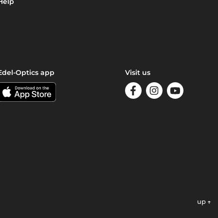
Help
Edel-Optics app
Visit us
up