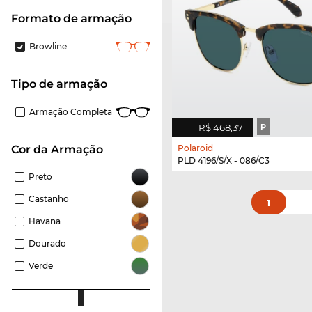
Formato de armação
Browline
Tipo de armação
Armação Completa
R$ 468,37
P
Polaroid
Cor da Armação
PLD 4196/S/X - 086/C3
Preto
Castanho
1
Havana
Dourado
Verde