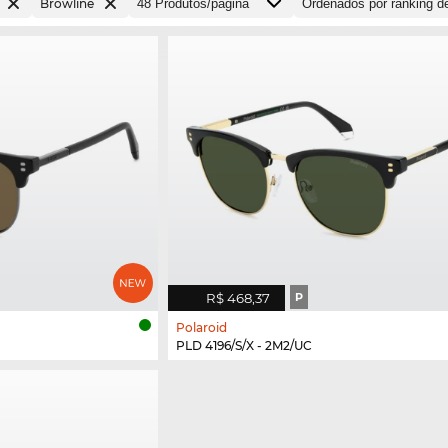
Browline
R$ 468,37
P
Polaroid
PLD 4196/S/X - 2M2/UC