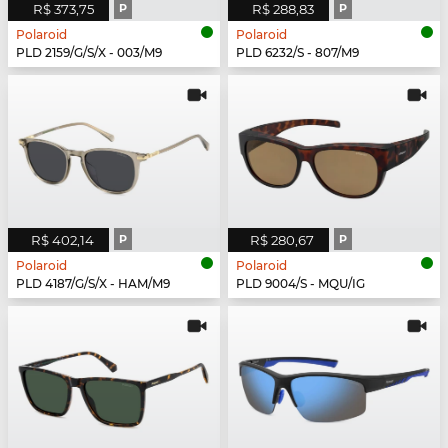
R$ 373,75
P
R$ 288,83
P
Polaroid
Polaroid
PLD 2159/G/S/X - 003/M9
PLD 6232/S - 807/M9
R$ 402,14
P
R$ 280,67
P
Polaroid
Polaroid
PLD 4187/G/S/X - HAM/M9
PLD 9004/S - MQU/IG