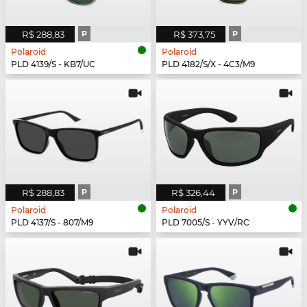
R$ 288,83
P
R$ 373,75
P
Polaroid
Polaroid
PLD 4139/S - KB7/UC
PLD 4182/S/X - 4C3/M9
R$ 288,83
P
R$ 326,44
P
Polaroid
Polaroid
PLD 4137/S - 807/M9
PLD 7005/S - YYV/RC