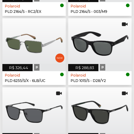
Polaroid
Polaroid
PLD 2164/S - RC2/EX
PLD 2164/S - 003/M9
R$ 326,44
P
R$ 288,83
P
Polaroid
Polaroid
PLD 6255/S/X - 6LB/UC
PLD 1015/S - D28/Y2