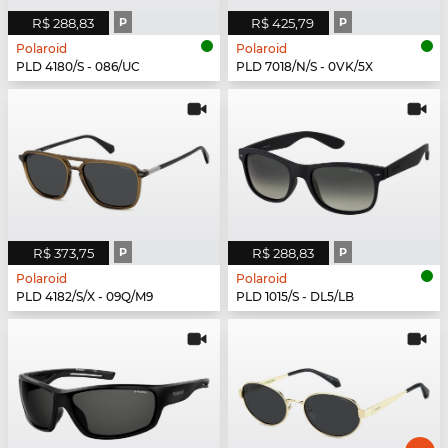
R$ 288,83
P
R$ 425,79
P
Polaroid
Polaroid
PLD 4180/S - 086/UC
PLD 7018/N/S - 0VK/5X
R$ 373,75
P
R$ 288,83
P
Polaroid
Polaroid
PLD 4182/S/X - 09Q/M9
PLD 1015/S - DL5/LB