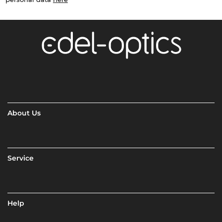
About Us
Service
Help