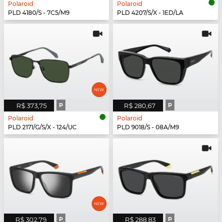
Polaroid
Polaroid
PLD 4180/S - 7C5/M9
PLD 4207/S/X - 1ED/LA
R$ 373,75
P
R$ 280,67
P
Polaroid
Polaroid
PLD 2171/G/S/X - 124/UC
PLD 9018/S - 08A/M9
R$ 302,79
P
R$ 288,83
P