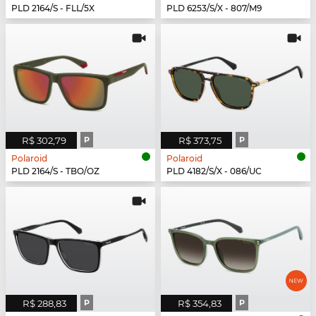
PLD 2164/S - FLL/5X
PLD 6253/S/X - 807/M9
R$ 302,79
P
R$ 373,75
P
Polaroid
Polaroid
PLD 2164/S - TBO/OZ
PLD 4182/S/X - 086/UC
R$ 288,83
P
R$ 354,83
P