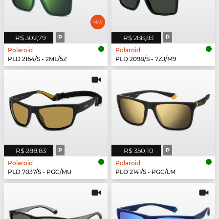
R$ 302,79
P
R$ 288,83
P
Polaroid
Polaroid
PLD 2164/S - 2ML/5Z
PLD 2098/S - 7ZJ/M9
R$ 288,83
P
R$ 350,10
P
Polaroid
Polaroid
PLD 7037/S - PGC/MU
PLD 2141/S - PGC/LM