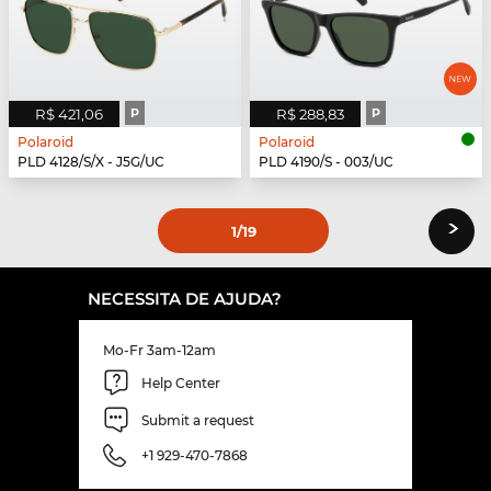
R$ 421,06
P
R$ 288,83
P
Polaroid
Polaroid
PLD 4128/S/X - J5G/UC
PLD 4190/S - 003/UC
›
1
/19
NECESSITA DE AJUDA?
Mo-Fr 3am-12am
Help Center
Submit a request
+1 929-470-7868