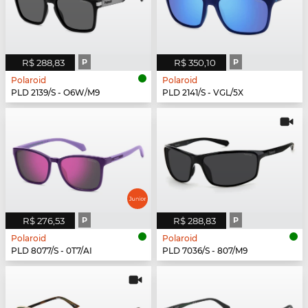
R$ 288,83
P
R$ 350,10
P
Polaroid
Polaroid
PLD 2139/S - O6W/M9
PLD 2141/S - VGL/5X
R$ 276,53
P
R$ 288,83
P
Polaroid
Polaroid
PLD 8077/S - 0T7/AI
PLD 7036/S - 807/M9