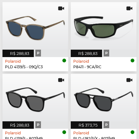
R$ 288,83
P
R$ 288,83
P
Polaroid
Polaroid
PLD 4139/S - 09Q/C3
P8411 - 9CA/RC
R$ 288,83
P
R$ 373,75
P
Polaroid
Polaroid
PLD 4139/S - 807/M9
PLD 4182/S/X - 807/M9