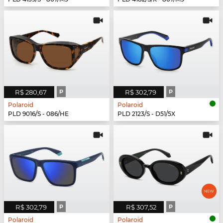
R$ 280,67
P
R$ 302,79
P
Polaroid
Polaroid
PLD 9016/S - 086/HE
PLD 2123/S - D51/5X
R$ 302,79
P
R$ 307,52
P
Polaroid
Polaroid