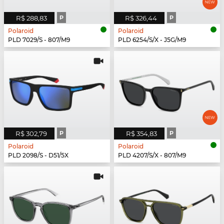
R$ 288,83
P
R$ 326,44
P
Polaroid
Polaroid
PLD 7029/S - 807/M9
PLD 6254/S/X - J5G/M9
R$ 302,79
P
R$ 354,83
P
Polaroid
Polaroid
PLD 2098/S - D51/5X
PLD 4207/S/X - 807/M9