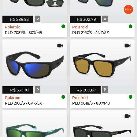
R$ 288,83
P
R$ 302,79
P
Polaroid
Polaroid
PLD 7031/S - 807/M9
PLD 2167/S - 4NZ/5Z
R$ 350,10
P
R$ 280,67
P
Polaroid
Polaroid
PLD 2166/S - 0VK/5X
PLD 9018/S - 807/MU