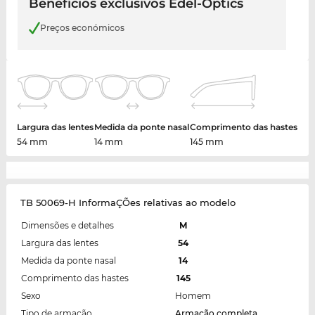
Benefícios exclusivos Edel-Optics
Preços económicos
Largura das lentes
Medida da ponte nasal
Comprimento das hastes
54 mm
14 mm
145 mm
TB 50069-H InformaÇÕes relativas ao modelo
Dimensões e detalhes
M
Largura das lentes
54
Medida da ponte nasal
14
Comprimento das hastes
145
Sexo
Homem
Tipo de armação
Armação completa