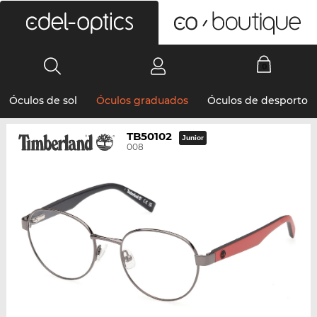
0
Óculos de sol
Óculos graduados
Óculos de desporto
TB50102
Junior
008