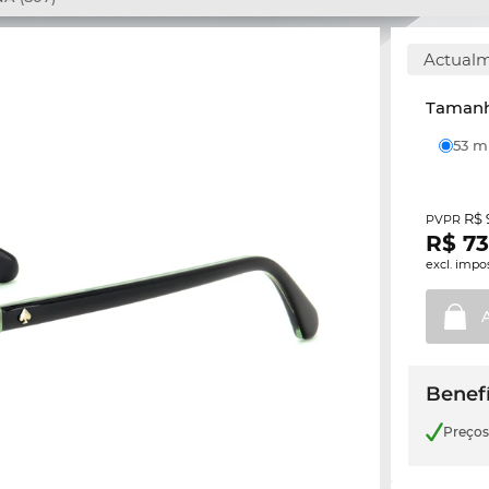
Actualm
Tamanh
53 
R$ 
PVPR
R$
73
excl. impo
Benefí
Preço