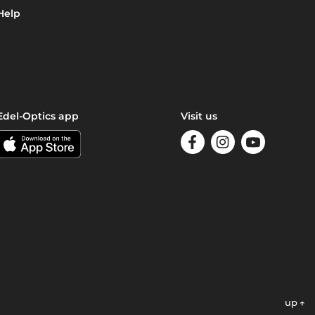
Help
Edel-Optics app
Visit us
up