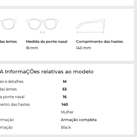
das lentes
Medida da ponte nasal
Comprimento das hastes
16 mm
140 mm
A InformaÇÕes relativas ao modelo
s e detalhes
M
das lentes
53
a ponte nasal
16
ento das hastes
140
Mulher
armação
Armação completa
armação
Black