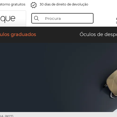
retorno gratuitos
30 dias de direito de devolução
ulos graduados
Óculos de desp
A (807)