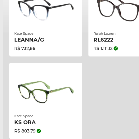
Kate Spade
Ralph Lauren
LEANNA/G
RL6222
R$ 732,86
R$ 1.111,12
Kate Spade
KS ORA
R$ 803,79