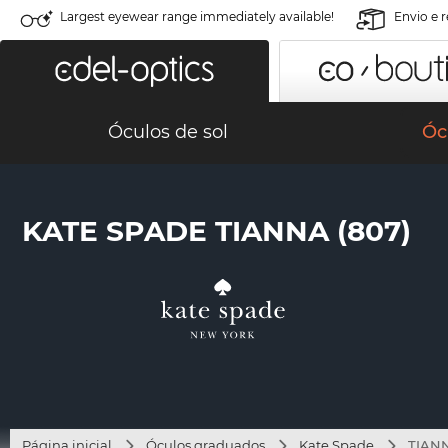
Largest eyewear range immediately available!
Envio e 
Óculos de sol
Óc
KATE SPADE TIANNA (807)
Página inicial
Óculos graduados
Kate Spade
TIANN