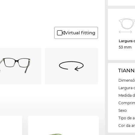
Virtual fitting
Largura 
53 mm
TIANN
Dimensõe
Largura 
Medida d
Comprim
Sexo
Tipo de 
Cor da 