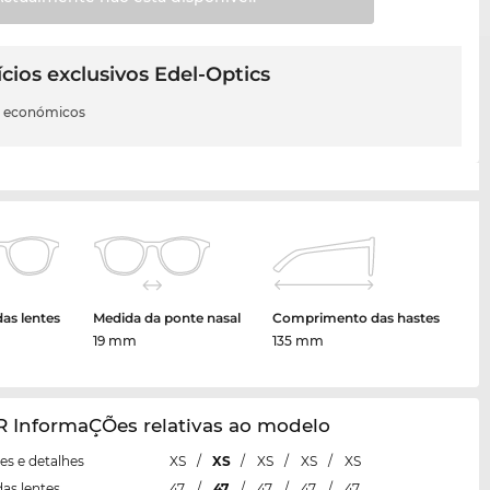
cios exclusivos Edel-Optics
s económicos
das lentes
Medida da ponte nasal
Comprimento das hastes
19 mm
135 mm
R InformaÇÕes relativas ao modelo
s e detalhes
XS
/
XS
/
XS
/
XS
/
XS
das lentes
47
/
47
/
47
/
47
/
47