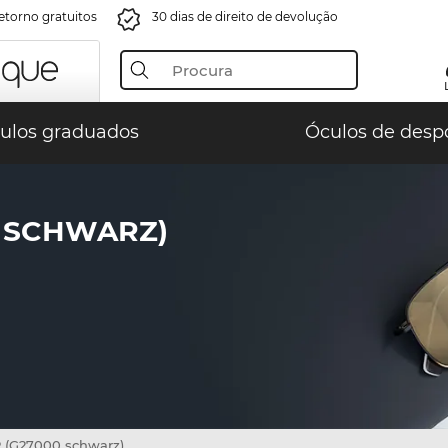
retorno gratuitos
30 dias de direito de devolução
ulos graduados
Óculos de desp
0 SCHWARZ)
 (G27000 schwarz)