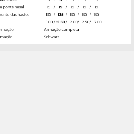
a ponte nasal
19
/
19
/
19
/
19
/
19
ento das hastes
135
/
135
/
135
/
135
/
135
+1.00
/
+1.50
/
+2.00
/
+2.50
/
+3.00
armação
Armação completa
armação
Schwarz