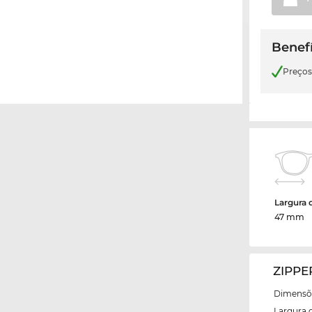
Benefí
Preço
Largura 
47 mm
ZIPPE
Dimensõe
Largura 