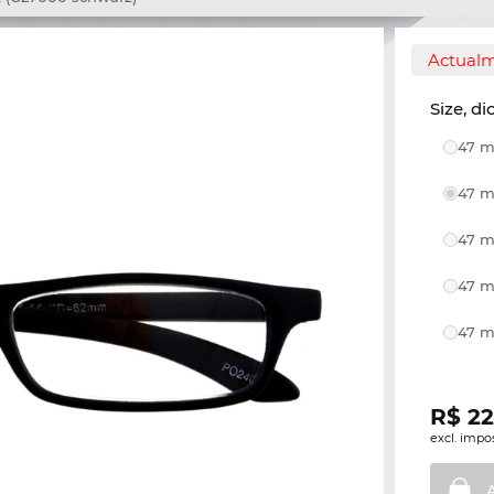
Actualm
Size, di
47 m
47 m
47 m
47 m
47 m
R$
22
excl. impo