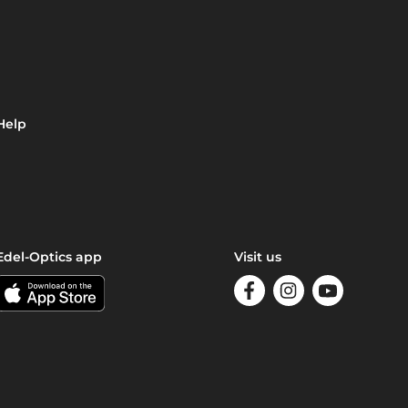
Help
Edel-Optics app
Visit us