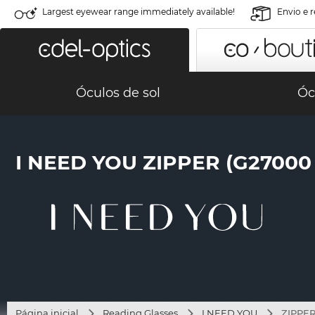
Largest eyewear range immediately available!
Envio e 
Óculos de sol
Óc
I NEED YOU ZIPPER (G2700
Página inicial
Reading Glasses
I NEED YOU
ZIPPER