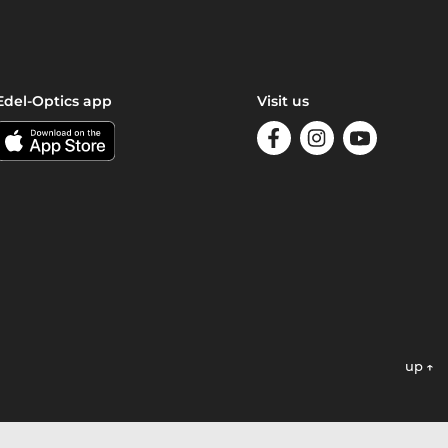
Edel-Optics app
Visit us
up