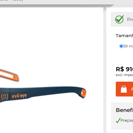
Pr
Tamanh
59
R$
91
excl. impo
Benefí
Preço