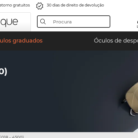
retorno gratuitos
30 dias de direito de devolução
ulos graduados
Óculos de desp
0)
018 - 4500)