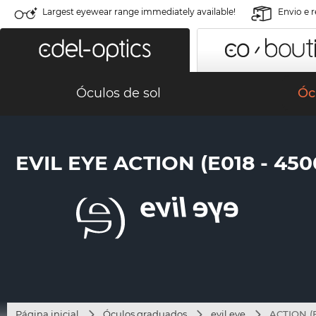
Largest eyewear range immediately available!
Envio e 
Óculos de sol
Óc
EVIL EYE ACTION (E018 - 450
Página inicial
Óculos graduados
evil eye
ACTION (E