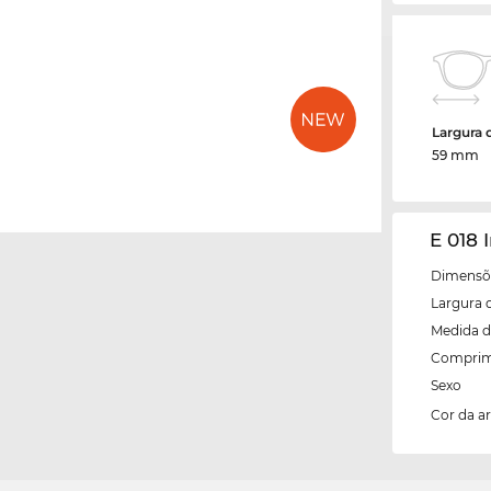
Largura 
59 mm
E 018 
Dimensõe
Largura 
Medida d
Comprim
Sexo
Cor da 