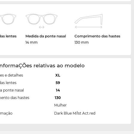
das lentes
Medida da ponte nasal
Comprimento das hastes
14 mm
130 mm
InformaÇÕes relativas ao modelo
s e detalhes
XL
das lentes
59
a ponte nasal
14
ento das hastes
130
Mulher
armação
Dark Blue M/lst Act.red