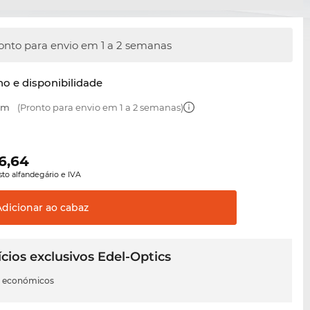
onto para envio em 1 a 2 semanas
o e disponibilidade
 mm
(Pronto para envio em 1 a 2 semanas)
6,64
sto alfandegário e IVA
Adicionar ao
cabaz
cios exclusivos Edel-Optics
s económicos