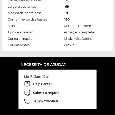
Dimensões e detalhes
M
Largura das lentes
69
Medida da ponte nasal
9
Comprimento das hastes
130
Sexo
Mulher e Homem
Tipo de armação
Armação completa
Cor da armação
Khaki M/lst Cont.sil
Cor das lentes
Brown
NECESSITA DE AJUDA?
Mo-Fr 3am-12am
Help Center
Submit a request
+1 929-470-7868