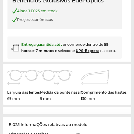
Benefícios exclusivos Edel-Optics
Ainda
1
E025 em stock
Preços económicos
Entrega garantida até
:
encomende dentro de
59
horas e 7 minutos
e selecione
UPS-Express
na caixa.
Largura das lentes
Medida da ponte nasal
Comprimento das hastes
69 mm
9 mm
130 mm
E 025 InformaÇÕes relativas ao modelo