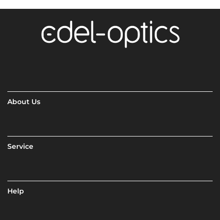
About Us
Service
Help