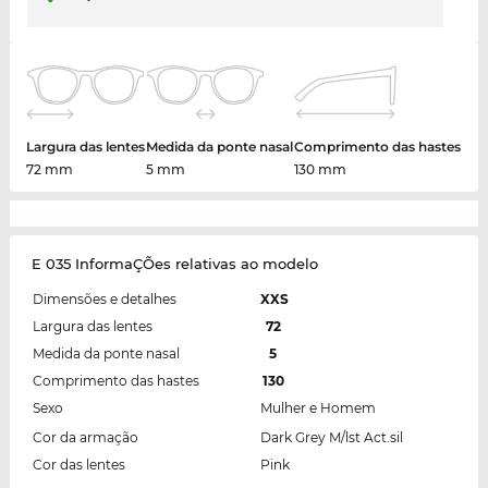
Largura das lentes
Medida da ponte nasal
Comprimento das hastes
72 mm
5 mm
130 mm
E 035 InformaÇÕes relativas ao modelo
Dimensões e detalhes
XXS
Largura das lentes
72
Medida da ponte nasal
5
Comprimento das hastes
130
Sexo
Mulher e Homem
Cor da armação
Dark Grey M/lst Act.sil
Cor das lentes
Pink