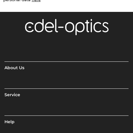
About Us
Service
Help