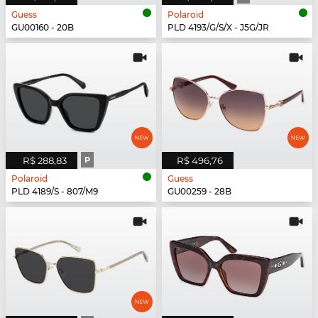
Guess
Polaroid
GU00160 - 20B
PLD 4193/G/S/X - J5G/JR
R$ 288,83
P
R$ 496,76
Polaroid
Guess
PLD 4189/S - 807/M9
GU00259 - 28B