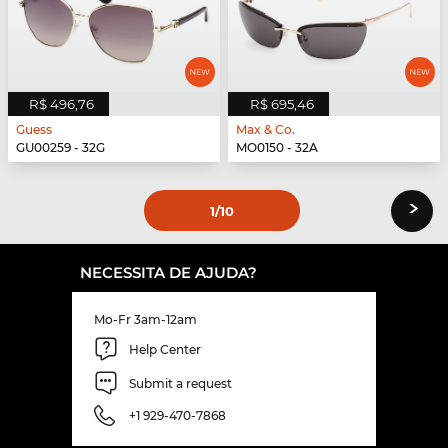
R$ 496,76
R$ 695,46
Guess
Max & Co.
GU00259 - 32G
MO0150 - 32A
›
1
/10
NECESSITA DE AJUDA?
Mo-Fr 3am-12am
Help Center
Submit a request
+1 929-470-7868