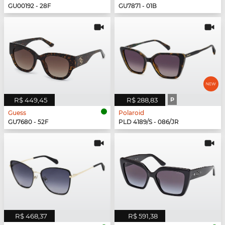
GU00192 - 28F
GU7871 - 01B
R$ 449,45
R$ 288,83
P
Guess
Polaroid
GU7680 - 52F
PLD 4189/S - 086/JR
R$ 468,37
R$ 591,38