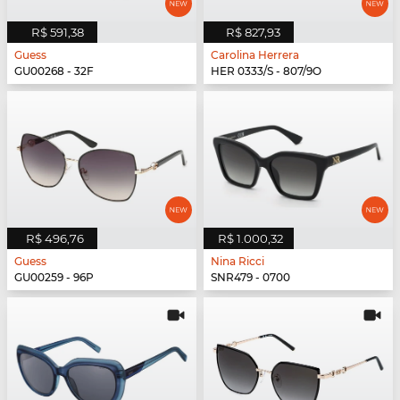
R$ 591,38
R$ 827,93
Guess
Carolina Herrera
GU00268 - 32F
HER 0333/S - 807/9O
R$ 496,76
R$ 1.000,32
Guess
Nina Ricci
GU00259 - 96P
SNR479 - 0700