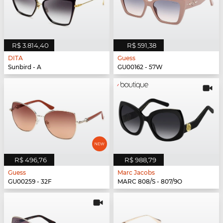
R$ 3.814,40
R$ 591,38
DITA
Guess
Sunbird - A
GU00162 - 57W
R$ 496,76
R$ 988,79
Guess
Marc Jacobs
GU00259 - 32F
MARC 808/S - 807/9O