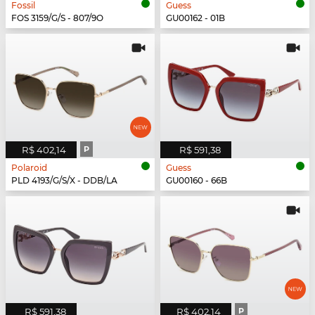
Fossil
Guess
FOS 3159/G/S - 807/9O
GU00162 - 01B
R$ 402,14
P
R$ 591,38
Polaroid
Guess
PLD 4193/G/S/X - DDB/LA
GU00160 - 66B
R$ 591,38
R$ 402,14
P