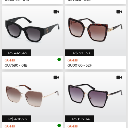
R$ 449,45
R$ 591,38
Guess
Guess
GU7680 - 01B
GU00160 - 52F
R$ 496,76
R$ 615,04
Guess
Guess