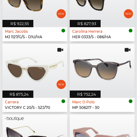
R$ 922,55
R$ 827,93
Marc Jacobs
Carolina Herrera
MJ 1127/G/S - D1U/HA
HER 0333/S - 086/HA
R$ 875,24
R$ 752,24
Carrera
Marc O Polo
VICTORY C 20/S - SZJ/70
MP 506217 - 30