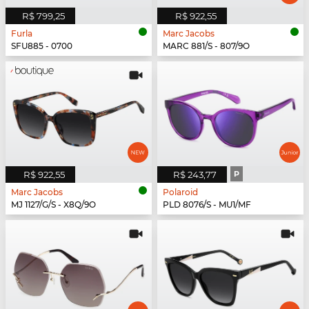
R$ 799,25
R$ 922,55
Furla
Marc Jacobs
SFU885 - 0700
MARC 881/S - 807/9O
R$ 922,55
R$ 243,77
P
Marc Jacobs
Polaroid
MJ 1127/G/S - X8Q/9O
PLD 8076/S - MU1/MF