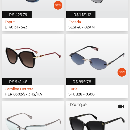
R$ 425,79
R$ 1.151,12
Esprit
Escada
ET40131 - 543
SESF46 - 02AM
R$ 941,48
R$ 899,78
Carolina Herrera
Furla
HER 0302/S - 3H2/HA
SFUB28 - 0300