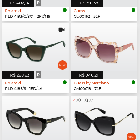
R$ 402,14
P
R$ 591,38
Polaroid
Guess
PLD 4193/G/S/X - 2F7/M9
GU00162 - 52F
R$ 288,83
P
R$ 946,21
Polaroid
Guess by Marciano
PLD 4189/S - 1ED/LA
GM00019 - 74F