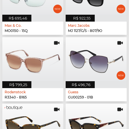
R$ 695,46
R$ 922,55
Max & Co.
Marc Jacobs
MO0150 - 15Q
MJ 1127/G/S - 807/9O
R$ 799,25
R$ 496,76
Rodenstock
Guess
R3340 - B165
GU00259 - 01B