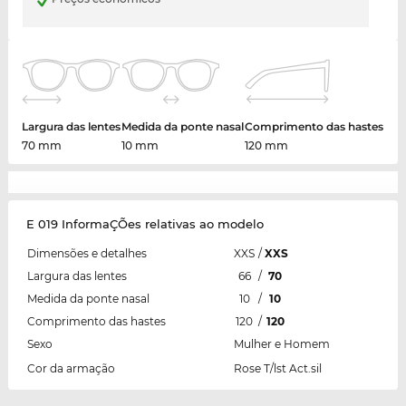
Largura das lentes
Medida da ponte nasal
Comprimento das hastes
70 mm
10 mm
120 mm
E 019 InformaÇÕes relativas ao modelo
Dimensões e detalhes
XXS
/
XXS
Largura das lentes
66
/
70
Medida da ponte nasal
10
/
10
Comprimento das hastes
120
/
120
Sexo
Mulher e Homem
Cor da armação
Rose T/lst Act.sil