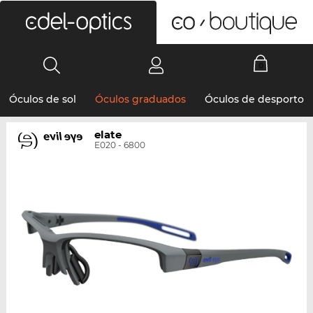
0
Óculos de sol
Óculos graduados
Óculos de desporto
elate
E020 - 6800