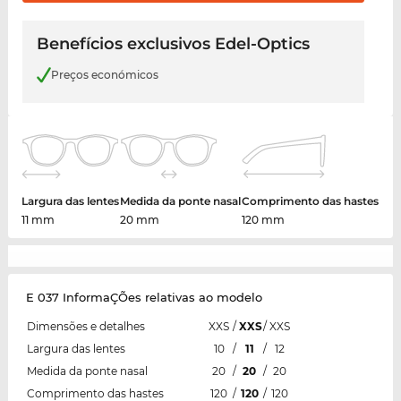
Benefícios exclusivos Edel-Optics
Preços económicos
Largura das lentes
Medida da ponte nasal
Comprimento das hastes
11 mm
20 mm
120 mm
E 037 InformaÇÕes relativas ao modelo
Dimensões e detalhes
XXS
/
XXS
/
XXS
Largura das lentes
10
/
11
/
12
Medida da ponte nasal
20
/
20
/
20
Comprimento das hastes
120
/
120
/
120